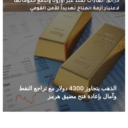
مال وأعمال
حرائق الغابات تمتد عبر أوروبا وتدفع حكوماتها
لاعتبار أزمة المناخ تهديداً للأمن القومي
يوليو 31, 2026
إسبانيا تعلن دخول نحو 49 ألف مهاجر إلى سبتة
خلال يوم واحد وسط استنفار أوروبي
الذهب يتجاوز 4300 دولار مع تراجع النفط
وآمال بإعادة فتح مضيق هرمز