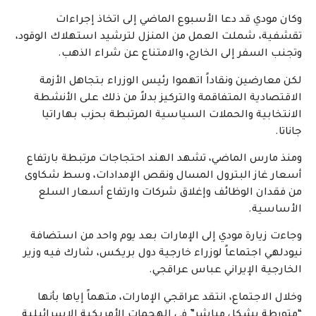
وكان مودي قد دعا الأسبوع الماضي إلى اتخاذ إجراءات
تقشفية، شملت العمل من المنزل لترشيد استهلاك الوقود،
وتجنب السفر إلى الخارج، والامتناع عن شراء الذهب.
لكن معارضين ونقاداً اتهموا رئيس الوزراء بتجاهل الأزمة
الاقتصادية المتفاقمة والتركيز بدلاً من ذلك على الأنشطة
الانتخابية والحملات السياسية المرتبطة بحزب بهاراتيا
جاناتا.
ومنذ مارس الماضي، تشهد الهند احتجاجات مرتبطة بارتفاع
أسعار غاز البترول المسال ونقص الإمدادات، وسط شكاوى
من فقدان الوظائف وإغلاق شركات وارتفاع أسعار السلع
الأساسية.
وجاءت زيارة مودي إلى الإمارات بعد يوم واحد من استضافة
نيودلهي اجتماعاً لوزراء خارجية دول بريكس، شارك فيه وزير
الخارجية الإيراني عباس عراقجي.
وخلال الاجتماع، انتقد عراقجي الإمارات، متهماً إياها بأنها
“متورطة بشكل مباشر” في الهجمات الأمريكية الإسرائيلية