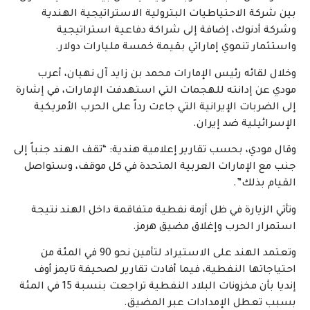
بين شركة الاحتياطيات البترولية الاستراتيجية الهندية
وشركة أدنوك، إضافة إلى شراكة دفاعية استراتيجية
واستثمار تنموي إماراتي بقيمة خمسة مليارات دولار.
وخلال لقائه رئيس الإمارات محمد بن زايد آل نهيان، أعرب
مودي عن إدانته للهجمات التي استهدفت الإمارات، في إشارة
إلى الضربات الإيرانية التي جاءت رداً على الحرب الأمريكية
الإسرائيلية ضد إيران.
وقال مودي، بحسب تقارير إعلامية هندية: “تقف الهند جنباً إلى
جنب مع الإمارات العربية المتحدة في كل موقف، وستواصل
القيام بذلك”.
وتأتي الزيارة في ظل أزمة نفطية متفاقمة داخل الهند نتيجة
استمرار الحرب وإغلاق مضيق هرمز.
وتعتمد الهند على الاستيراد لتأمين نحو 90 في المئة من
احتياجاتها النفطية، فيما أفادت تقارير لصحيفة تايمز أوف
إنديا بأن مخزونات البلاد النفطية تراجعت بنسبة 15 في المئة
بسبب تعطل الإمدادات عبر المضيق.