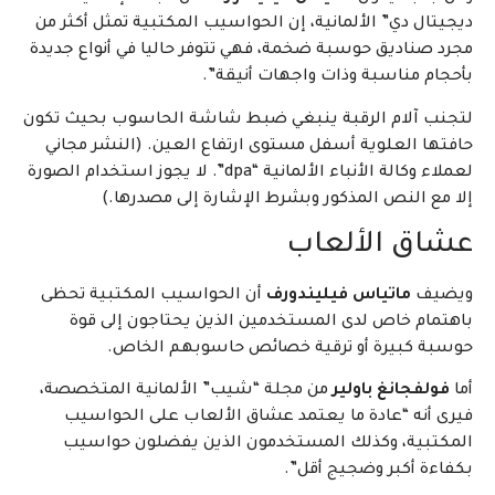
ديجيتال دي” الألمانية، إن الحواسيب المكتبية تمثل أكثر من
مجرد صناديق حوسبة ضخمة، فهي تتوفر حاليا في أنواع جديدة
بأحجام مناسبة وذات واجهات أنيقة”.
لتجنب آلام الرقبة ينبغي ضبط شاشة الحاسوب بحيث تكون
حافتها العلوية أسفل مستوى ارتفاع العين. (النشر مجاني
لعملاء وكالة الأنباء الألمانية “dpa”. لا يجوز استخدام الصورة
إلا مع النص المذكور وبشرط الإشارة إلى مصدرها.)
عشاق الألعاب
ويضيف
ماتياس فيليندورف
أن الحواسيب المكتبية تحظى
باهتمام خاص لدى المستخدمين الذين يحتاجون إلى قوة
حوسبة كبيرة أو ترقية خصائص حاسوبهم الخاص.
أما
فولفجانغ باولير
من مجلة “شيب” الألمانية المتخصصة،
فيرى أنه “عادة ما يعتمد عشاق الألعاب على الحواسيب
المكتبية، وكذلك المستخدمون الذين يفضلون حواسيب
بكفاءة أكبر وضجيج أقل”.