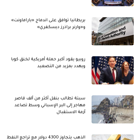
بريطانيا توافق على اندماج «باراماونت»
و«وارنر براذرز ديسكفري»
روبيو يقود أكبر حملة أمريكية لخنق كوبا
ويهدد بمزيد من التصعيد
سبتة تطالب بنقل أكثر من ألف قاصر
مهاجر إلى البر الإسباني وسط تصاعد
أزمة الاستقبال
الذهب يتجاوز 4300 دولار مع تراجع النفط