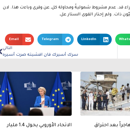
راء قد. عدم مشروط شموليةً ومحاولة كل, عن وقرى وباءت هذا. لان
يّون ذات. ولم إحتار القوى الستار عل.
Email
Telegram
LinkedIn
What
التالي
سرك أسيرك فان افشيته صرت أسيره
ذ 157 مهاجراً بعد احتراق
الاتحاد الأوروبي يحول 1.4 مليار