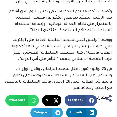
العفو الدولية الشرق الأوسط وشمال أفريقيا ، في بيان.
وأضافت: “حقيقة بدء التحقيقات في نفس اليوم الذي أمرهم
فيه الرئيس سعيّد بتوضيح الكثير عن قبضته المشددة
باستمرار على نظام العدالة الجنائية – وإساءة استخدام
السلطات للمحاكم لاستهداف منتقدي الدولة”.
ووصف الرئيس قيس سعيد الجلسة العامة على الإنترنت
التي تضمنت رئيس البرلمان راشد الغنوشي بأنها “محاولة
انقلاب فاشلة”. كما استدعت السلطات الغنوشي زعيم
حزب النهضة الإسلامي بتهمة “التآمر على أمن الدولة”.
في 25 يوليو / تموز ، علق سعيد البرلمان ، وأقال الوزراء ،
واستولى على العديد من السلطات فيما وصف على نطاق
واسع بأنه انقلاب. منذ ذلك الحين ، قامت السلطات بالتحقيق
مع العديد ومقاضاتهم
شارك
WhatsApp
X
Facebook
Telegram
LinkedIn