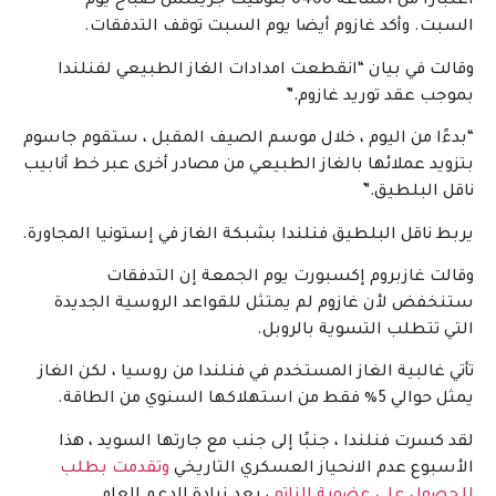
اعتبارا من الساعة 0400 بتوقيت جرينتش صباح يوم
السبت. وأكد غازوم أيضا يوم السبت توقف التدفقات.
وقالت في بيان “انقطعت امدادات الغاز الطبيعي لفنلندا
بموجب عقد توريد غازوم.”
“بدءًا من اليوم ، خلال موسم الصيف المقبل ، ستقوم جاسوم
بتزويد عملائها بالغاز الطبيعي من مصادر أخرى عبر خط أنابيب
ناقل البلطيق.”
يربط ناقل البلطيق فنلندا بشبكة الغاز في إستونيا المجاورة.
وقالت غازبروم إكسبورت يوم الجمعة إن التدفقات
ستنخفض لأن غازوم لم يمتثل للقواعد الروسية الجديدة
التي تتطلب التسوية بالروبل.
تأتي غالبية الغاز المستخدم في فنلندا من روسيا ، لكن الغاز
يمثل حوالي 5٪ فقط من استهلاكها السنوي من الطاقة.
لقد كسرت فنلندا ، جنبًا إلى جنب مع جارتها السويد ، هذا
الأسبوع عدم الانحياز العسكري التاريخي
وتقدمت بطلب
للحصول على عضوية الناتو
، بعد زيادة الدعم العام