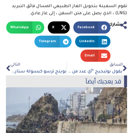
تقوم السفينة بتحويل الغاز الطبيعي المسال فائق التبريد
(LNG) ، الذي يصل على متن السفن ، إلى غاز عادي.
شارك
WhatsApp
X
Facebook
Telegram
LinkedIn
Email
السابق
التالي
يقول بوتيجيج “أي عدد من الحقوق يمكن أن يكون التالي” إذا رحل رو ضد ويد
بوينج ترسو كبسولة ستارلاينر في محطة الفضاء الدولية لأول مرة
قد يعجبك أيضاً