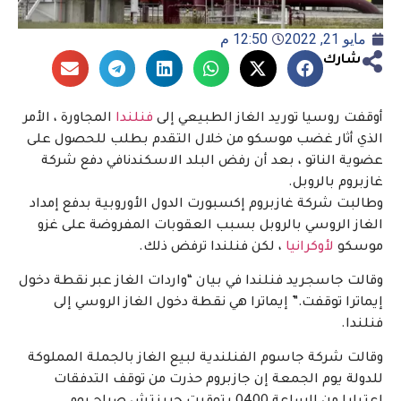
مايو 21, 2022
12:50 م
شارك
أوقفت روسيا توريد الغاز الطبيعي إلى
فنلندا
المجاورة ، الأمر
الذي أثار غضب موسكو من خلال التقدم بطلب للحصول على
عضوية الناتو ، بعد أن رفض البلد الاسكندنافي دفع شركة
غازبروم بالروبل.
وطالبت شركة غازبروم إكسبورت الدول الأوروبية بدفع إمداد
الغاز الروسي بالروبل بسبب العقوبات المفروضة على غزو
موسكو
لأوكرانيا
، لكن فنلندا ترفض ذلك.
وقالت جاسجريد فنلندا في بيان “واردات الغاز عبر نقطة دخول
إيماترا توقفت.” إيماترا هي نقطة دخول الغاز الروسي إلى
فنلندا.
وقالت شركة جاسوم الفنلندية لبيع الغاز بالجملة المملوكة
للدولة يوم الجمعة إن جازبروم حذرت من توقف التدفقات