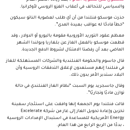
والسياسي للتحالف في أعقاب الغزو الروسي لأوكرانيا.
حذرت موسكو فنلندا من أن أي طلب لعضوية الناتو سيكون
“خطأ فادحًا له عواقب بعيدة المدى”.
معظم عقود التوريد الأوروبية مقومة باليورو أو الدولار ، وقد
قطعت موسكو بالفعل الغاز عن بلغاريا وبولندا الشهر
الماضي بعد أن رفضتا الامتثال لشروط الدفع الجديدة.
قال جاسوم والحكومة الفنلندية والشركات المستهلكة للغاز
في فنلندا إنهم مستعدون لإغلاق التدفقات الروسية وأن
البلاد ستدبر الأمر بدون ذلك.
وقال جاسجريد يوم السبت “نظام الغاز الفنلندي في حالة
توازن ماديًا وتجاريًا”.
قالت فنلندا يوم الجمعة إنها وافقت على استئجار سفينة
تخزين وإعادة تحويل الغاز إلى غاز من شركة Excelerate
Energy الأمريكية للمساعدة في استبدال الإمدادات الروسية
، بدءًا من الربع الرابع من هذا العام.