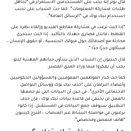
قال بوتر إنه يجب على المستخدمين الاستمرار في “تجاهل
طلبات مشاركة المعلومات”. كما حث الشباب على تجنب
استخدام تيك توك في “الرسائل العامة”.
“إذا كنت ترغب في مشاركة مقاطع الفيديو وإلقاء نظرة على
القطط ، فابذل قصارى جهدك بالتأكيد. إذا كنت ستجري
محادثة مع أصدقائك حول ميولك الجنسية ، أو حقوق الإنسان ،
فسأكون حذرًا جدًا “.
قال كينيون إن الشباب الذين يبدأون حياتهم المهنية للتو
يجب أن يفكروا فيما وراء المدى القصير.
كما حث كبار الموظفين العموميين والمسؤولين الحكوميين
وأعضاء البرلمان على “حذف تيك توك ووسائل التواصل
الاجتماعي الأخرى”. في حين أن البيانات التي تم جمعها
بالفعل لن تختفي من قاعدة بيانات تيك توك ، فإن حذف
التطبيق سيوقف جمع البيانات في المستقبل. إذا كانوا
يرغبون في مواصلة النشاط عبر المنصات ، اقترح كينيون
“هاتف منفصل ومخصص”.