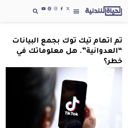
تم اتهام تيك توك بجمع البيانات
“العدوانية”. هل معلوماتك في
خطر؟