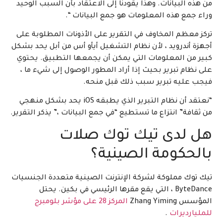
من هذه البيانات. وهذا يقودنا إلى الاعتقاد بأن السبب الوحيد
وراء جمع هذه المعلومات هو جمع البيانات “.
تركز معظم المخاوف في التقرير على الأذونات المطلوبة على
أجهزة أندرويد ، لأن نظام التشغيل أيأو أس من أبل يحد بشكل
كبير من المعلومات التي يمكن أن يجمعها التطبيق. يحتوي
على نظام تبرير بحيث إذا أراد المطور الوصول إلى شيء ما ،
فيجب عليه تبرير سبب ذلك قبل منحه.
“نعتقد أن نظام التبرير الذي يطبقه iOS يحد بشكل منهجي
من ثقافة” انتزاع ما تستطيع “في جمع البيانات ،” يذكر التقرير.
هل لدى تيك توك صلات
بالحكومة الصينية؟
تيك توك مملوكة لشركة الإنترنت الصينية متعددة الجنسيات
ByteDance ، التي يقع مقرها الرئيسي في بكين. يحتل
المؤسس Zhang Yiming
المركز 28 على مؤشر بلومبرج
للمليارديرات
.