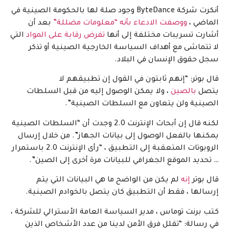
أنكرت شركة ByteDance وجود صلة لها بالحكومة الصينية في
الماضي ،
ووصفت الادعاء بأنه “معلومات مضللة”
بعد أن
أشارت تسريبات مختلفة إلى أنها
تفرض رقابة على المواد
التي
لا تتماشى مع أهداف السياسة الخارجية الصينية أو تذكر
سجل حقوق الإنسان في البلاد.
قال بوتر: “إنهم ثابتون في القول إن تطبيقهم لا
يتصل
بالصين
، ولا يمكن الوصول إليه من قبل السلطات
الصينية ولن يتعاون مع السلطات الصينية”.
لكنه قال إن أبحاث الإنترنت 2.0 وجدت أن “السلطات الصينية
يمكنها بالفعل الوصول إلى بيانات الجهاز”. من خلال إرسال
الروبوتات المتعقبة إلى التطبيق ، “رأى الإنترنت 2.0 باستمرار
… تحديد الموقع الجغرافي للبيانات مرة أخرى إلى الصين”.
قال بوتر
إنه
لم يكن من الواضح ما هي البيانات التي يتم
إرسالها ، فقط أن التطبيق كان يتصل بالخوادم الصينية.
كتب برنت توماس ، مدير السياسة العامة الأسترالي للشركة ،
في رسالة: “تقلل فرق الأمن لدينا من عدد الأشخاص الذين