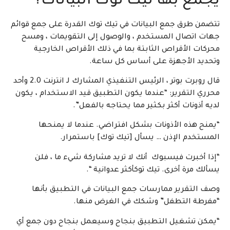
يجمع بها تيك توك البيانات؟
تتضمن طرق جمع البيانات في تيك توك القدرة على جمع قوائم
جهات اتصال المستخدم ، والوصول إلى التقويمات ، ومسح
محركات الأقراص الثابتة بما في ذلك الأقراص الخارجية
وتحديد الأجهزة على أساس كل ساعة.
قال روبرت بوتر ، الرئيس التنفيذي المشارك لـ انترنت 2.0 وأحد
محرري التقرير: “عندما يكون التطبيق قيد الاستخدام ، يكون
لديه أذونات أكثر بكثير مما يحتاجه بالفعل”.
“يمنح هذه الأذونات بشكل افتراضي. عندما لا يمنحها
المستخدم الإذن … يسأل [تيك توك] باستمرار.
“إذا أخبرت فيسبوك أنك لا تريد مشاركة شيء ما ، فلن
يسألك مرة أخرى. تيك توكأكثر عدوانية “.
وصف التقرير ممارسات جمع البيانات في التطبيق بأنها
“مفرطة التطفل” وشكك في الغرض منها.
“يمكن تشغيل التطبيق بنجاح وسيعمل بنجاح دون جمع أي