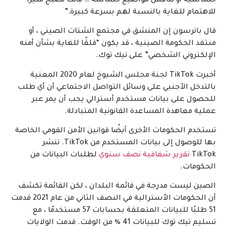
حساسية أو تناقش مواضيع حساسة … فأنت تصبح مثيرًا
للاهتمام للغاية بالنسبة لهم بسرعة كبيرة.”
قال باترسون إن المنشق في مجتمع الشتات الصيني ، أو
منتقد الحكومة الصينية ، قد يكون “قلقًا للغاية بشأن أمنه
الإلكتروني الشخصي” على تيك توك.
أخبرت TikTok لجنة مجلس الشيوخ لعام 2020 المعنية
بالتدخل الأجنبي على وسائل التواصل الاجتماعي أن أي طلب
للحصول على بيانات مستخدم أسترالي يجب أن يمر عبر
عملية معاهدة المساعدة القانونية المتبادلة.
تستخدم الحكومات الأخرى أيضًا قوانين الأمن القومي الخاصة
بها للوصول إلى بيانات المستخدم من TikTok. تنشر
TikTok
تقرير شفافية نصف سنوي
لطلبات البيانات من
الحكومات.
الصين ليست مدرجة في قائمة البلدان ، لكن القائمة تكشف
أن الحكومات الأسترالية في النصف الثاني من عام 2021 قدمت
51 طلبًا للبيانات المتعلقة بحسابات 57 مستخدمًا ، مع
تسليم تيك توك للبيانات 41 ٪ من الوقت. قدمت الولايات