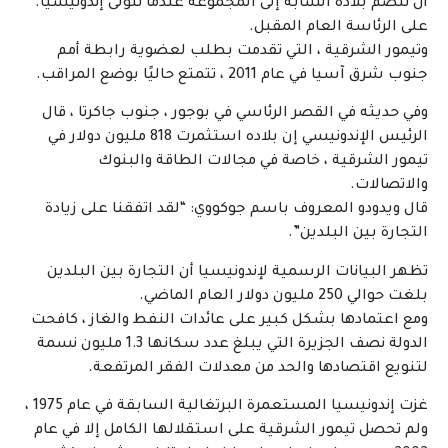
أن تنضم بلاده الشابة إلى المجموعة عندما تتولى إندونيسيا.
على الرئاسة العام المقبل.
وتيمور الشرقية ، التي تقدمت بطلب لعضوية رابطة أمم
جنوب شرق آسيا في عام 2011 ، تتمتع حاليًا بوضع المراقب.
وفي حديثه في القصر الرئاسي في بوجور ، جنوب جاكرتا ، قال
الرئيس الإندونيسي إن بلاده استثمرت 818 مليون دولار في
تيمور الشرقية ، خاصة في مجالات الطاقة والبنوك
والاتصالات.
قال ويدودو المعروف باسم جوكووي: “لقد اتفقنا على زيادة
التجارة بين البلدين”.
تظهر البيانات الرسمية لإندونيسيا أن التجارة بين البلدين
بلغت حوالي 250 مليون دولار العام الماضي.
ومع اعتمادها بشكل كبير على عائدات النفط والغاز ، كافحت
الدولة نصف الجزيرة التي يبلغ عدد سكانها 1.3 مليون نسمة
لتنويع اقتصادها والحد من معدلات الفقر المرتفعة.
غزت إندونيسيا المستعمرة البرتغالية السابقة في عام 1975 ،
ولم تحصل تيمور الشرقية على استقلالها الكامل إلا في عام