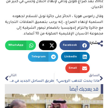
2002 بعد صراع طويل ودامي لإنهاء احتلال وحشي في كثير من
الأحيان.
وقال راموس هورتا ، الحائز على جائزة نوبل للسلام لجهوده
السلمية لإنهاء الصراع ، إنه يرحب بتعميق العلاقات التجارية
مع جاكرتا والتزام إندونيسيا بانضمام تيمور الشرقية إلى
مجموعة الآسيان الإقليمية المكونة من 10 أعضاء.
شارك
WhatsApp
X
Facebook
Telegram
LinkedIn
Email
السابق
التالي
ماذا يحدث للذهب الروسي؟
طريق الساحل الجديد في مصر يؤدي إلى حوادث وارتباك
قد يعجبك أيضاً