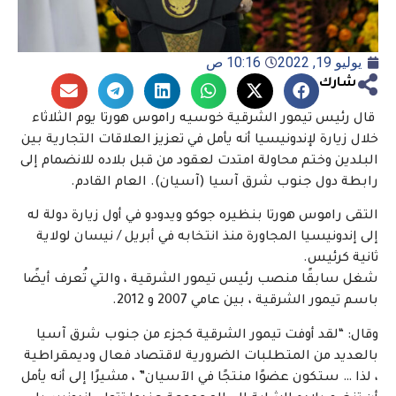
يوليو 19, 2022
10:16 ص
شارك
قال رئيس تيمور الشرقية خوسيه راموس هورتا يوم الثلاثاء
خلال زيارة لإندونيسيا أنه يأمل في تعزيز العلاقات التجارية بين
البلدين وختم محاولة امتدت لعقود من قبل بلاده للانضمام إلى
رابطة دول جنوب شرق آسيا (آسيان). العام القادم.
التقى راموس هورتا بنظيره جوكو ويدودو في أول زيارة دولة له
إلى إندونيسيا المجاورة منذ انتخابه في أبريل / نيسان لولاية
ثانية كرئيس.
شغل سابقًا منصب رئيس تيمور الشرقية ، والتي تُعرف أيضًا
باسم تيمور الشرقية ، بين عامي 2007 و 2012.
وقال: “لقد أوفت تيمور الشرقية كجزء من جنوب شرق آسيا
بالعديد من المتطلبات الضرورية لاقتصاد فعال وديمقراطية
، لذا … ستكون عضوًا منتجًا في الآسيان” ، مشيرًا إلى أنه يأمل