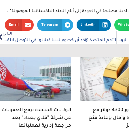
لدينا مصلحة في العودة إلى أيام الهند الباكستانية الموصولة” .
Email
Telegram
LinkedIn
What
التالي
ليتوانيا تعلق على الحصار المفروض على كالينينغراد الروسية
الأمم المتحدة تؤكد أن خصوم ليبيا فشلوا في التوصل لاتفاق في محادثات الانتخابات
الذهب يتجاوز 4300 دولار مع
الولايات المتحدة ترفع العقوبات
 وآمال بإعادة فتح
عن شركة “فلاي بغداد” بعد
مراجعة إدارية لعملياتها