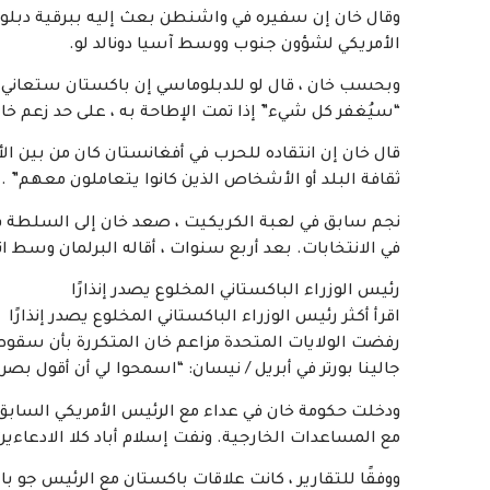
وقال خان إن سفيره في واشنطن بعث إليه ببرقية دبلوم
الأمريكي لشؤون جنوب ووسط آسيا دونالد لو.
وبحسب خان ، قال لو للدبلوماسي إن باكستان ستعاني من
“سيُغفر كل شيء” إذا تمت الإطاحة به ، على حد زعم خا
قال خان إن انتقاده للحرب في أفغانستان كان من بين ال
ثقافة البلد أو الأشخاص الذين كانوا يتعاملون معهم” .
في الانتخابات. بعد أربع سنوات ، أقاله البرلمان وسط ا
رئيس الوزراء الباكستاني المخلوع يصدر إنذارًا
اقرأ أكثر رئيس الوزراء الباكستاني المخلوع يصدر إنذارًا
رفضت الولايات المتحدة مزاعم خان المتكررة بأن سقوطه
جالينا بورتر في أبريل / نيسان: “اسمحوا لي أن أقول بصر
ودخلت حكومة خان في عداء مع الرئيس الأمريكي السابق دو
مع المساعدات الخارجية. ونفت إسلام أباد كلا الادعاءين
ووفقًا للتقارير ، كانت علاقات باكستان مع الرئيس جو باي