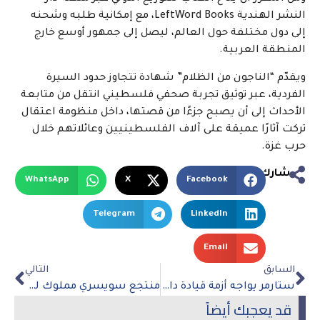
النشر الهندية LeftWord Books، مع إمكانية طلبه وشحنه
إلى دول مختلفة حول العالم، ليصل إلى جمهور أوسع خارج
المنطقة العربية.
ويقدّم “الناجون من الظلام” شهادة تتجاوز حدود السيرة
الفردية، عبر توثيق تجربة صحفي فلسطيني انتقل من متابعة
الأحداث إلى أن يصبح جزءًا من قصتها، داخل منظومة اعتقال
تركت آثارًا عميقة على آلاف الفلسطينيين وعائلاتهم خلال
حرب غزة.
شارك
WhatsApp
X
Facebook
Telegram
LinkedIn
Email
السابق
التالي
ستارمر يواجه أزمة قيادة داخل حزب العمال بعد صعود بورنهام وازدياد الضغوط لتنحيه
منتجع سويسري مملوك لقطر يتحول إلى منصة للمحادثات الأمريكية الإيرانية الحساسة
قد يعجبك أيضاً