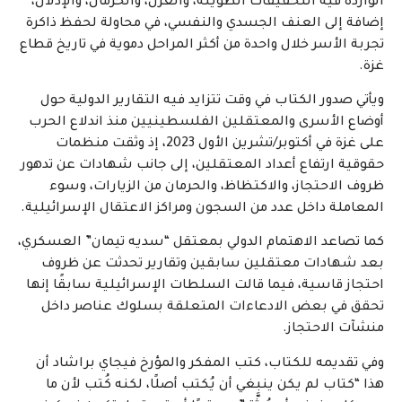
الواردة فيه التحقيقات الطويلة، والعزل، والحرمان، والإذلال،
إضافة إلى العنف الجسدي والنفسي، في محاولة لحفظ ذاكرة
تجربة الأسر خلال واحدة من أكثر المراحل دموية في تاريخ قطاع
غزة.
ويأتي صدور الكتاب في وقت تتزايد فيه التقارير الدولية حول
أوضاع الأسرى والمعتقلين الفلسطينيين منذ اندلاع الحرب
على غزة في أكتوبر/تشرين الأول 2023، إذ وثقت منظمات
حقوقية ارتفاع أعداد المعتقلين، إلى جانب شهادات عن تدهور
ظروف الاحتجاز، والاكتظاظ، والحرمان من الزيارات، وسوء
المعاملة داخل عدد من السجون ومراكز الاعتقال الإسرائيلية.
كما تصاعد الاهتمام الدولي بمعتقل “سديه تيمان” العسكري،
بعد شهادات معتقلين سابقين وتقارير تحدثت عن ظروف
احتجاز قاسية، فيما قالت السلطات الإسرائيلية سابقًا إنها
تحقق في بعض الادعاءات المتعلقة بسلوك عناصر داخل
منشآت الاحتجاز.
وفي تقديمه للكتاب، كتب المفكر والمؤرخ فيجاي براشاد أن
هذا “كتاب لم يكن ينبغي أن يُكتب أصلًا، لكنه كُتب لأن ما