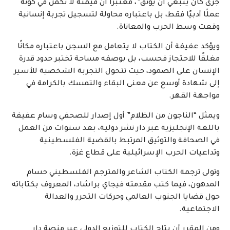
جرى كان ينبغي أن يُوثَّق”، معتبرًا أن قيمته لا تكمن في كونه
عملًا أدبيًا فقط، بل باعتباره محاولة لتسجيل تجربة إنسانية
وقعت وسط الحرب والمعاناة.
ويؤكد عفيفة أن الكتاب لا يتعامل مع السجن باعتباره مكانًا
مغلقًا للاحتجاز فحسب، بل بوصفه مساحة تختبر حدود قدرة
الإنسان على الصمود، حيث تتحول التجربة الشخصية للأسير
إلى شهادة أوسع عن معنى البقاء والتمسك بالكرامة في
مواجهة القهر.
ويمثل “الناجون من الظلام” أول إصدار للصحفي وسام عفيفة
باللغة الإنجليزية عبر دار نشر دولية، بعد سنوات من العمل
في الصحافة والتوثيق المرتبط بالقضية الفلسطينية
وتداعيات الحرب الإسرائيلية على قطاع غزة.
وتولى ترجمة الكتاب الشاعر والمترجم الفلسطيني حسام
المدهون، فيما كتب مقدمته فيجاي براشاد، المعروف بكتاباته
حول قضايا الجنوب العالمي وحركات التحرر والعدالة
الاجتماعية.
ومن المقرر أن يتاح الكتاب للتوزيع الدولي عبر منصة دار