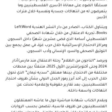
مسلطًا الضوء على معاناة الأسرى الفلسطينيين وما
يتعرضون له من انتهاكات جسدية ونفسية خلال فترات
الأسر.
ويتناول الكتاب، الصادر عن دار النشر الهندية LeftWord
Books، تجربة الاعتقال من خلال شهادة الصحفي
الفلسطيني أسامة الذي قضى عشرين شهرًا داخل السجون
ومراكز الاحتجاز الإسرائيلية خلال حرب غزة، في عمل يجمع بين
التوثيق الصحفي والسرد الإنساني وأدب السجون.
ويرصد “الناجون من الظلام” رحلة الاعتقال منذ مارس/آذار
2024 وحتى أكتوبر/تشرين الأول 2025، متنقلًا بين محطات
مختلفة من الاحتجاز، بينها معتقل “سديه تيمان” الذي تحول
خلال الحرب إلى أحد أبرز رموز الجدل الدولي بشأن ظروف احتجاز
الفلسطينيين، بعد تقارير حقوقية وإعلامية تحدثت عن
انتهاكات واسعة داخله.
ويقدم الكتاب شهادة مباشرة حول ما عاشه المعتقلون
الفلسطينيون من ظروف قاسية، تتضمن بحسب الروايات