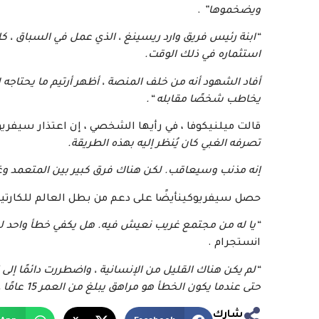
ويضخموها”
.
“ابنة رئيس فريق وارد ريسينغ ، الذي عمل في السباق ، كان
استثماره في ذلك الوقت.
أفاد الشهود أنه من خلف المنصة ، أظهر أرتيم ما يحتاجه ل
يخاطب شخصًا مقابله “.
قالت ميلنيكوفا ، في رأيها الشخصي ، إن اعتذار سيفري
تصرفه الغبي كان يُنظر إليه بهذه الطريقة.
إنه مذنب وسيعاقب. لكن هناك فرق كبير بين المتعمد وغي
حصل سيفريوكينأيضًا على دعم من بطل العالم للكارتينغ ا
“يا له من مجتمع غريب نعيش فيه. هل يكفي خطأ واحد
انستجرام
.
“لم يكن هناك القليل من الإنسانية ، واضطررت دائمًا إلى اخت
حتى عندما يكون الخطأ هو مراهق يبلغ من العمر 15 عامًا ، والذي ربما (بالتأكيد!) لا يعني ماذا تدفعنا وسائل
شارك