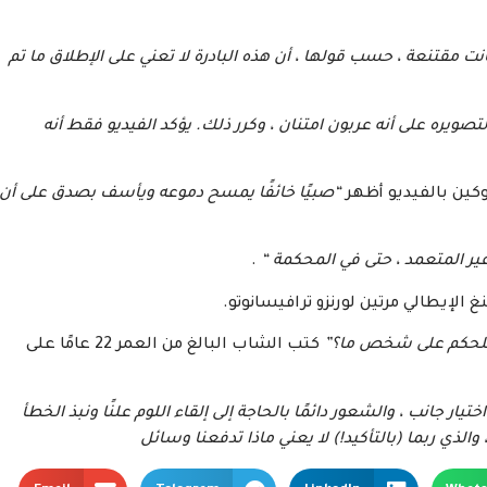
ت مقتنعة ، حسب قولها ، أن هذه البادرة لا تعني على الإطلاق ما تم
تصويره على أنه عربون امتنان ، وكرر ذلك. يؤكد الفيديو فقط أنه
وكين بالفيديو أظهر
“صبيًا خائفًا يمسح دموعه ويأسف بصدق على أن
ر المتعمد ، حتى في المحكمة “
.
لإيطالي مرتين لورنزو ترافيسانوتو.
 للحكم على شخص ما؟”
كتب الشاب البالغ من العمر 22 عامًا
على
يار جانب ، والشعور دائمًا بالحاجة إلى إلقاء اللوم علنًا ونبذ الخطأ