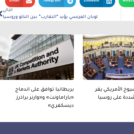
Email
Telegram
LinkedIn
What
التالي
لوبان الفرنسي يؤيد “التقارب” بين الناتو وروسيا
خ الأمريكي يقر
بريطانيا توافق على اندماج
ددة على روسيا
«باراماونت» و«وارنر براذرز
ديسكفري»