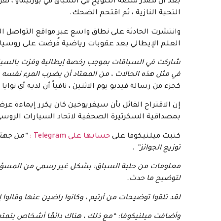
بعد أن تصدّر منصة التتويج في السباق في بورتيماو ، ن
التحية النازية ، ثم اقتحم الضحك.
وانتشرت الحادثة على نطاق واسع عبر مواقع التواصل الا
العلم الإيطالي بعد عقوبات رياضية فُرضت على روسيا ب
شاركت في السباقات بموجب رخصة إيطالية وفزت بالسباق تح
في مثل هذه الحالات ، من المعتاد أن يضرب المرء نفسه عل
كجزء من رسالة فيديو يوم الاثنين ، نافياً أن لديه أي نوايا
إن الاقتراح القائل بأن سيفريوخين كان يكرر إيماءة 
بمصداقية السكرتيرة الصحفية لاتحاد السيارات الروسي (RAF) ، ماريا ميلنيكو
كتبت ميلنيكوفا على
حسابها على Telegram :
“من جهتي
توزيع الجوائز”
.
لتوضيح ما حدث.
لقد تلقوا توضيحات من أرتيم ، وكانوا راضين عنها وقال
وأضافت ميلنيكوفا: “مع ذلك ، هناك دائمًا أشخاص يتمت