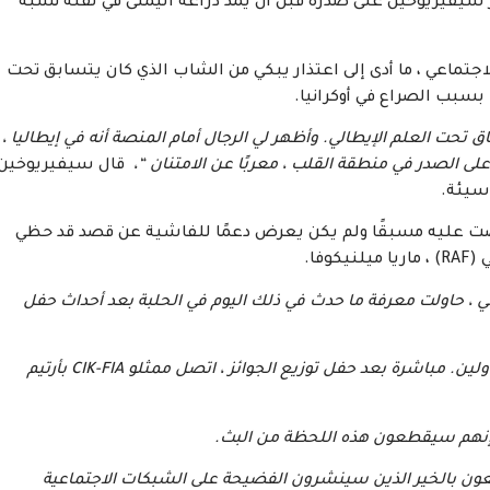
قر سيفيريوخين على صدره قبل أن يمد ذراعه اليمنى في لفتة تشبه
جتماعي ، ما أدى إلى اعتذار يبكي من الشاب الذي كان يتسابق تحت
سبب الصراع في أوكرانيا.
ت العلم الإيطالي. وأظهر لي الرجال أمام المنصة أنه في إيطاليا ،
ى الصدر في منطقة القلب ، معربًا عن الامتنان “،
قال سيفيريوخين
 سيئة.
عرضت عليه مسبقًا ولم يكن يعرض دعمًا للفاشية عن قصد قد حظي
فا.
 ، حاولت معرفة ما حدث في ذلك اليوم في الحلبة بعد أحداث حفل
معلومات من حلبة السباق: بشكل غير رسمي من المسؤولين. مباشرة بعد حفل توزيع الجوائز ، اتصل ممثلو CIK-FIA بأرتيم
وا إنهم سيقطعون هذه اللحظة من البث.
عون بالخير الذين سينشرون الفضيحة على الشبكات الاجتماعية