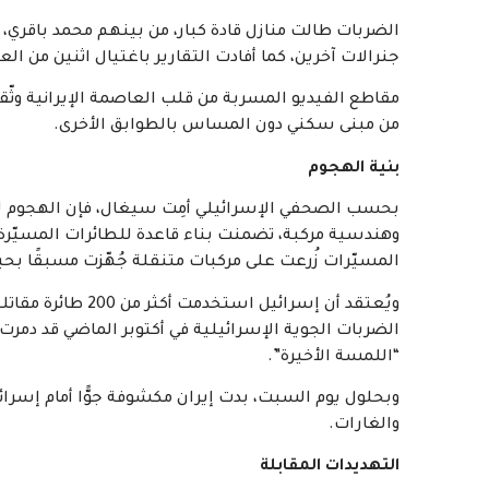
الضربات طالت منازل قادة كبار، من بينهم محمد باقري، ر
جنرالات آخرين، كما أفادت التقارير باغتيال اثنين من العلم
مقاطع الفيديو المسربة من قلب العاصمة الإيرانية وثّق
من مبنى سكني دون المساس بالطوابق الأخرى.
بنية الهجوم
بحسب الصحفي الإسرائيلي أمِت سيغال، فإن الهجوم لم
وهندسية مركبة، تضمنت بناء قاعدة للطائرات المسيّرة 
المسيّرات زُرعت على مركبات متنقلة جُهّزت مسبقًا بحي
ويُعتقد أن إسرائيل
الضربات الجوية الإسرائيلية في أكتوبر الماضي قد دمرت جز
“اللمسة الأخيرة”.
وبحلول يوم السبت، بدت إيران مكشوفة جوًّا أمام إسر
والغارات.
التهديدات المقابلة