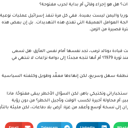
وات؟ هل هو إجراء وقائي أم بداية لحرب مفتوحة؟
وريا واليمن ليست بعيدة. ففي كل مرة تنفذ إسرائيل عمليات نوعية،
الجة العوامل العميقة التي تغذي هذه التهديدات. بل إن بعض هذه
رة قصيرة من الزمن.
ت قيادة دونالد ترمب، تجد نفسها أمام نفس المأزق: هل تسعى
واشنطن لإنهاء المواجهة التاريخية مع إيران الممتدة منذ ثورة 1979؟ أم أنها تتجه مجددًا إلى دوامة نزاعات لا تنتهي في
المنطقة سهل وسريع، لكن إنهاءها معقّد وطويل وكلفته السياسية
ستخباراتي وتكتيكي باهر، لكن السؤال الأخطر يبقى مفتوحًا: ماذا
ر، أم محاولة أخيرة لكسب الوقت وتأجيل الخطر؟ من دون رؤية
ان إلى نسخة أوسع وأعقد من غزة: أرض بلا دفاعات، لكن مليئة بالثأر
Email
Telegram
LinkedIn
What