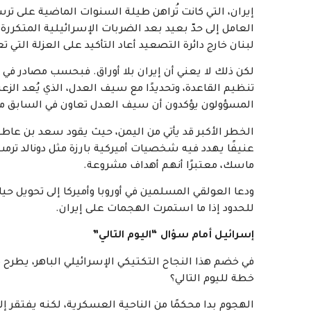
إيران، التي كانت تُراهن طيلة السنوات الماضية على ترس
العامل إلى حدّ بعيد بعد الضربات الإسرائيلية المتكررة
لبنان خارج دائرة التصعيد أعاد التأكيد على العزلة ال
لكن ذلك لا يعني أن إيران بلا أوراق. فبحسب مصادر في 
المسؤولون يؤكدون أن سيف العدل تعاون في السابق مع 
الخطر الأكبر قد يأتي من اليمن، حيث يقود سعد بن عاطف
عنيفًا يهدد فيه شخصيات أميركية بارزة مثل دونالد ترم
ماسك، معتبرًا أنهم أهداف مشروعة.
ودعا العولقي المسلمين في أوروبا وأميركا إلى تحويل ح
للحدود إذا ما استمرت الهجمات على إيران.
إسرائيل أمام سؤال “اليوم التالي”
في خضم هذا النجاح التكتيكي الإسرائيلي الباهر، يطرح كا
خطة لليوم التالي؟
الهجوم بدا محكمًا من الناحية العسكرية، لكنه يفتقر 