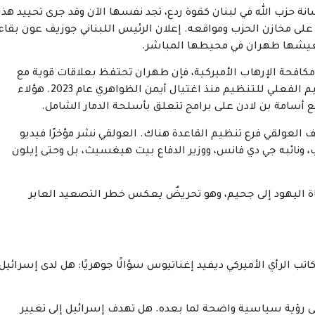
انة حزب الله في لبنان كقوة ردع، تجد نفسها الآن وقد جرى تحييد هذا
 على مخازن الحزب ومواقعه. إعلان الرئيس اللبناني جوزيف عون بقاء
تي تعيشها طهران في محيطها المباشر.
مكافحة الإرهاب الأميركية، فإن طهران تحتفظ بعلاقات قوية مع
تنظيم القاعدة، وتحديدًا مع سيف العدل، الذي يُعد الزعيم الفعلي للتنظيم منذ اغتيال أيمن الظواهري عام 2023. هؤلاء
أسامة بن لادن على برامج تتعلق بأسلحة الدمار الشامل.
 العولقي فرع تنظيم القاعدة هناك. العولقي نشر مؤخرًا فيديو
ب، ونائبه جي دي فانس، ووزير الدفاع بيت هيغسيث، بل وحتى إيلون
ياة اليهود إلى جحيم، وهو تحريضٌ يعكس خطر التصعيد العابر
تب الرأي الأميركي ديفيد إغناتيوس سؤالًا جوهريًا: هل لدى إسرائيل
إلى رؤية سياسية واضحة لما بعده. هل تهدف إسرائيل إلى تغيير