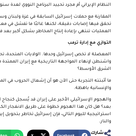
النظام الإيراني أم مجرد تحييد البرنامج النووي لعدة سن
المقارنة مع حملات إسرائيل السابقة في غزة ولبنان وس
تحقق فيها إصابات دقيقة، لكنها غالبًا ما تفشل في مع
العمليات تنتهي بإعادة إنتاج المخاطر بشكل أكبر بعد فت
التوازي مع إدارة ترمب
المعضلة لا تخص إسرائيل وحدها. الولايات المتحدة، تح
الشرق الأوسط؟
ما أثبتته التجربة حتى الآن هو أن إشعال الحروب في 
والإنسانية باهظة.
والهجوم الإسرائيلي الأخير على إيران قد يُسجل كنجاح ا
بعد؟ هل كان هذا الهجوم خطوة على طريق الانفجار الكبي
استراتيجية لليوم التالي، فإن إسرائيل تخاطر بتحويل إير
والنار.
شارك
sApp
X
Facebook