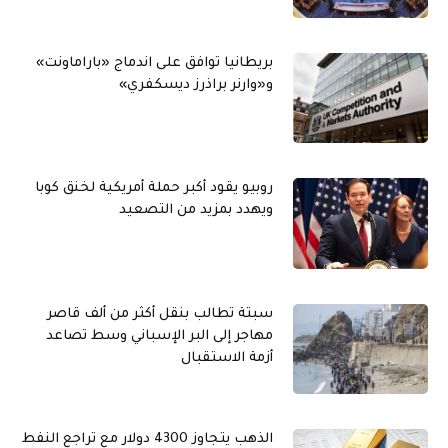
بريطانيا توافق على اندماج «باراماونت»
و«وارنر براذرز ديسكفري»
روبيو يقود أكبر حملة أمريكية لخنق كوبا
ويهدد بمزيد من التصعيد
سبتة تطالب بنقل أكثر من ألف قاصر
مهاجر إلى البر الإسباني وسط تصاعد
أزمة الاستقبال
الذهب يتجاوز 4300 دولار مع تراجع النفط