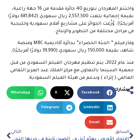
واختتم المهرجان بتوزيع 40 جائزة مقدمة من 16 جهة راعية،
بقيمة إجمالية بلغت 2,557,500 ريال سعودي (681,842 دولارًا
أمريكيًا). وُزّعت الجوائز على مشاريع أفلام سعودية وخليجية
في مراحل مختلفة من التطوير والإنتاج.
وفاز فيلم ” الجثة الخضراء” بجائزة أكاديمية MBC ومنصة
شاهد، بقيمة 150,000 ريال سعودي (39,990 دولارًا أمريكيًا).
منذ عام 2022، يتم تنظيم مهرجان الفيلم السعودي من قبل
جمعية السينما بالتعاون مع مركز الملك عبد العزيز الثقافي
العالمي ( إثراء ) وبدعم من هيئة الفيلم السعودية.
شارك
WhatsApp
X
Facebook
Telegram
LinkedIn
Email
السابق
التالي
الاتحاد الأوروبي يغرّم آبل وميتا لخرقهما قواعد المنافسة الرقمية
الصين ثابتة في حربها التجارية: لا محادثات وعلى واشنطن التحرك أولا