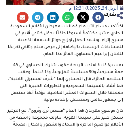
أبريل 24, 2025
12:21 م
شارك
اختُتمت مساء الأربعاء فعاليات مهرجان الأفلام السعودية
الحادي عشر، مختتمةً أسبوعًا حافلًا بحفل ختامي أقيم في
مسرح إثراء. وشهد الحفل توزيع جوائز السعفة الذهبية
للمسابقات الرسمية، بالإضافة إلى عرض فيلم وثائقي تكريمًا
للفنان إبراهيم الحساوي، الفائز هذا العام.
بمسيرة فنية امتدت لأربعة عقود، شارك الحساوي في 45
عملاً مسرحياً، و90 مسلسلاً تلفزيونياً، و15 فيلماً. وعقب
استلامه الجائزة، قال الحساوي إنها “شرفٌ لمسيرتي الفنية”.
كما أشاد بالسينما السعودية والتطورات الكبيرة التي
حققتها خلال السنوات العشر الماضية، مؤكداً أنها ستصل
إلى جمهور عالمي وستحظى بإشادة دولية.
كان موضوع مهرجان هذا العام “قصص تُرى وتُروى”، مع التركيز
بشكل كبير على سينما الهوية. تناولت مجموعة واسعة من
الأفلام مواضيع الذاكرة والانتماء والشعور بالمكان، مقدمةً