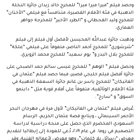
وحصد فيلم “ميرا ميرا ميرا” للمخرج خالد زيدان جائزة النخلة
الذهبية في فئة الأفلام القصيرة، متنافساً مع فيلمي “الأختان”
للمخرج وليد القحطاني و “الطرد الأخير” للمخرجة جواهر
العماري.
وذهبت جائزة عبدالله المحيسن لأفضل أول فيلم إلى فيلم
“شرشورى” للمخرج أحمد الناصر، متفوقاً على فيلمي “علكة”
للمخرج بلال البدر و” يوم سعيد” للمخرج محمد الزويري.
وحصل فيلم ” الوهم ” للمخرج عيسى سالم حمد الصبحي على
جائزة أفضل فيلم خليجي قصير، فيما حصد فيلم “عثمان في
الفاتيكان” للمخرج ياسر بن غانم جائزة السعفة الذهبية في
فئة الأفلام الوثائقية، متفوقاً على أفلام قوية مثل ” داينمو
السوق” و “سارح”.
عُرض فيلم “عثمان في الفاتيكان” لأول مرة في مهرجان البحر
الأحمر السينمائي ، ويتابع قصة عثمان الخزيم، الرسام
السعودي المخضرم الذي حصل على منحة دراسية لدراسة
التصميم في روما. في عام ٢٠١٩، دُعي للعودة إلى إيطاليا لتقديم
معرض “رسائل بلا كلمات”، وهو معرض لأعماله الفنية، وقد