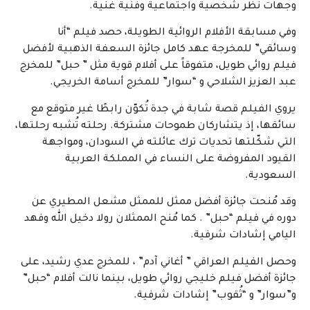
وجهات نظر شخصية واجتماعية وفنية غنية.
وفي مسابقة الأفلام الروائية الطويلة، حصد فيلم “أنا
وسائقي” للمخرجة عهد كامل جائزة السعفة الذهبية لأفضل
فيلم روائي طويل، متفوقاً على أفلام قوية مثل ” حبل” للمخرج
عبد العزيز الشلاحي و “سوار” للمخرج أسامة الخريجي.
يروي الفيلم قصة شابة في جدة تُكوّن رابطًا غير متوقع مع
سائقها، إذ يتشاركان طموحات مشتركة. رحلته تُشبه رحلتها،
التي شكّلتها تحديات ترك عائلته في السودان، ومواجهة
القيود المفروضة على النساء في المملكة العربية
السعودية.
وقد مُنحت جائزة أفضل ممثل للممثل مشعل المطيري عن
دوره في فيلم “حبل” . كما مُنح الممثلان رولا دخيل الله وفهد
اليامي إشادات شرفية.
وحصل الفيلم العراقي ” أغاني آدم” ، للمخرج عدي رشيد، على
جائزة أفضل فيلم خليجي روائي طويل، بينما نالت أفلام “حبل”
و”سوار” و “ثُقوب” إشادات شرفية.