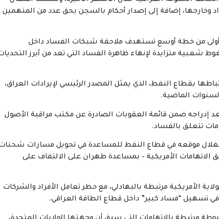
تخذتها الحكومة العراقية خلال الأشهر الأخيرة، وشملت اعتقال
د وخارجها، إضافة إلى إصدار أحكام بالسجن بحق عدد من المتهمين
لة أولى من خطة أوسع تستهدف ملاحقة شبكات الفساد داخل
 شعبية متزايدة لإنهاء ظاهرة الفساد التي تعد من أبرز التحديات
تباطها بقطاع النفط، الذي يمثل المصدر الرئيسي لإيرادات العراق،
لسنوات الماضية.
بعد إدراجه ضمن قائمة العقوبات الصادرة عن مكتب مراقبة الأصول
هامات تتعلق بالفساد.
استغلال موقعه في قطاع النفط للمساعدة في تحويل مسارات شحنات
ق الاتهامات الأمريكية – بمساعدة طهران على الالتفاف على
ية الأمريكية مرتبطة بالبهادلي، مع حظر تعامل الأفراد والشركات
ي تسهيل “فساد كبير” داخل قطاع الطاقة العراقي.
وطة مرتبطة بالاتهامات التي سبق أن وجهتها الولايات المتحدة،