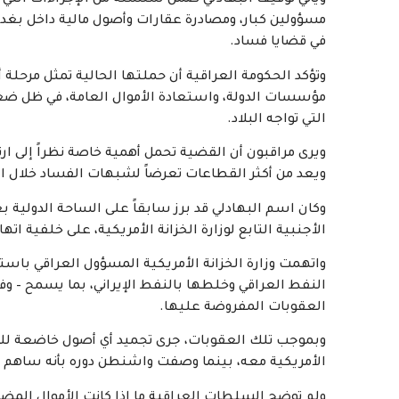
ويأتي توقيف البهادلي ضمن سلسلة من الإجراءات التي ا
مسؤولين كبار، ومصادرة عقارات وأصول مالية داخل بغدا
في قضايا فساد.
وتؤكد الحكومة العراقية أن حملتها الحالية تمثل مرح
مؤسسات الدولة، واستعادة الأموال العامة، في ظل ضغوط
التي تواجه البلاد.
ويرى مراقبون أن القضية تحمل أهمية خاصة نظراً إلى ار
ويعد من أكثر القطاعات تعرضاً لشبهات الفساد خلال ا
وكان اسم البهادلي قد برز سابقاً على الساحة الدولية 
الأجنبية التابع لوزارة الخزانة الأمريكية، على خلفية ات
واتهمت وزارة الخزانة الأمريكية المسؤول العراقي ب
النفط العراقي وخلطها بالنفط الإيراني، بما يسمح – وف
العقوبات المفروضة عليها.
وبموجب تلك العقوبات، جرى تجميد أي أصول خاضعة للولا
الأمريكية معه، بينما وصفت واشنطن دوره بأنه ساهم ف
ولم توضح السلطات العراقية ما إذا كانت الأموال المضب