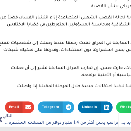
مريكي بشأن القضية.
ة لحالة الغضب الشعبي المتصاعدة إزاء انتشار الفساد، فضلاً عن
ز الشفافية ومحاسبة المسؤولين المتورطين في قضايا الاختلاس
اد السابقة في العراق فقدت زخمها عندما وصلت إلى شخصيات تتمتع
اس بمدى استمرارها دون استثناءات، وقدرتها على تفكيك شبكات
ات، حارث حسن، إن تجارب العراق السابقة تشير إلى أن حملات
ياسية أو الأمنية مرتفعة.
نية تنفيذ اعتقالات جديدة خلال المرحلة المقبلة إذا واصلت
Email
Telegram
LinkedIn
What
التالي
شركة إماراتية تجمع 49 مليار دولار لصندوق عالمي جديد يعزز استثمارات الذكاء الاصطناعي
ترامب يجني أكثر من 1.4 مليار دولار من العملات المشفرة خلال عام واحد