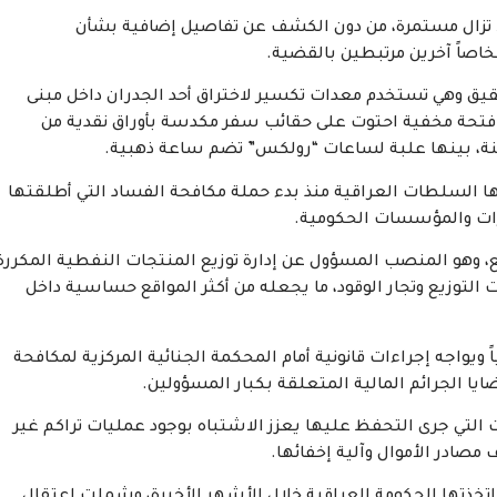
 تزال مستمرة، من دون الكشف عن تفاصيل إضافية بشأن
اصاً آخرين مرتبطين بالقضية.
ق وهي تستخدم معدات تكسير لاختراق أحد الجدران داخل مبنى
 فتحة مخفية احتوت على حقائب سفر مكدسة بأوراق نقدية من
 ثمينة، بينها علبة لساعات “رولكس” تضم ساعة ذهبية.
ها السلطات العراقية منذ بدء حملة مكافحة الفساد التي أطلقتها
ارات والمؤسسات الحكومية.
، وهو المنصب المسؤول عن إدارة توزيع المنتجات النفطية المكررة
وزيع وتجار الوقود، ما يجعله من أكثر المواقع حساسية داخل
يواجه إجراءات قانونية أمام المحكمة الجنائية المركزية لمكافحة
ا الجرائم المالية المتعلقة بكبار المسؤولين.
 التي جرى التحفظ عليها يعزز الاشتباه بوجود عمليات تراكم غير
صادر الأموال وآلية إخفائها.