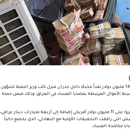
بغداد – أعلنت السلطات القضائية العراقية ضبط نحو 14 مليون دولار نقداً مخبأة داخل جدران منزل نائب وزير النفط لشؤون
 ضبط الأموال المرتبطة بقضايا الفساد في العراق، وذلك ضمن حملة
وقال المجلس الأعلى للقضاء في بيان إن المحققين عثروا على 11 مليون دولار أمريكي إضافة إلى أربعة مليارات دينار عراقي،
فتيش التي رافقت التحقيقات الأولية مع البهادلي، الذي يخضع حالياً
ايا مكافحة الفساد.