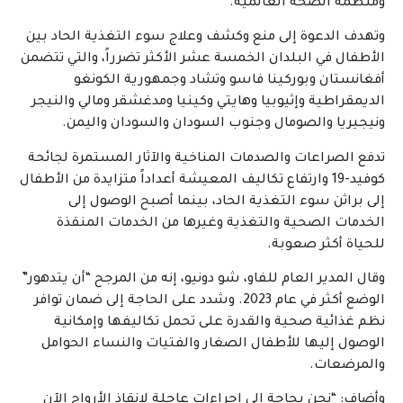
ومنظمة الصحة العالمية.
وتهدف الدعوة إلى منع وكشف وعلاج سوء التغذية الحاد بين
الأطفال في البلدان الخمسة عشر الأكثر تضرراً، والتي تتضمن
أفغانستان وبوركينا فاسو وتشاد وجمهورية الكونغو
الديمقراطية وإثيوبيا وهايتي وكينيا ومدغشقر ومالي والنيجر
ونيجيريا والصومال وجنوب السودان والسودان واليمن.
تدفع الصراعات والصدمات المناخية والآثار المستمرة لجائحة
كوفيد-19 وارتفاع تكاليف المعيشة أعداداً متزايدة من الأطفال
إلى براثن سوء التغذية الحاد، بينما أصبح الوصول إلى
الخدمات الصحية والتغذية وغيرها من الخدمات المنقذة
للحياة أكثر صعوبة.
وقال المدير العام للفاو، شو دونيو، إنه من المرجح “أن يتدهور”
الوضع أكثر في عام 2023. وشدد على الحاجة إلى ضمان توافر
نظم غذائية صحية والقدرة على تحمل تكاليفها وإمكانية
الوصول إليها للأطفال الصغار والفتيات والنساء الحوامل
والمرضعات.
وأضاف: “نحن بحاجة إلى إجراءات عاجلة لإنقاذ الأرواح الآن