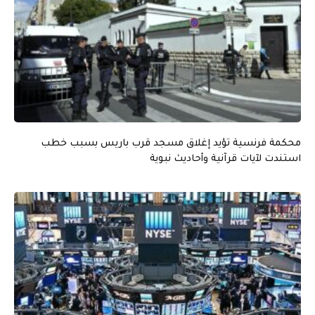
محكمة فرنسية تؤيد إغلاق مسجد قرب باريس بسبب خطب
استندت لآيات قرآنية وأحاديث نبوية