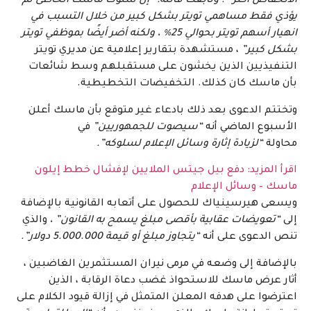
الانخفاض أكثر” .
وتابعت قائلة: “إن سلوك ماسك الخاطئ لم
يؤذي فقط مساهمي تويتر بشكل كبير من خلال التسبب في
انهيار أسهم تويتر بحوالي 25٪ ، ولكنه أضر أيضًا بموظفي تويتر
بشكل كبير”
، مستشهدة بتقارير إعلامية عن مديري تويتر
التنفيذيين الذين يخشون على مستقبلهم وسط شائعات
بأن ماسك كان كذلك. التخفيضات التخطيطية.
وتختتم الدعوى بعد ذلك بادعاء غير متوقع بأن ماسك أعلن
الأسبوع الماضي أنه
“سيصوت للجمهوريين”
في
محاولة
“لزيادة إثارة وسائل الإعلام لسلوكه”.
اقرأ المزيد:
دفع بيل جيتس الملايين لإفشال خطط إيلون
ماسك – وسائل الإعلام
ويسعى هيرسينياك للحصول على أتعابه القانونية بالإضافة
إلى
“تعويضات عقابية بأقصى مبلغ يسمح به القانون” ،
والذي
تنص الدعوى على أنه
“يتجاوز مبلغ أو قيمة 5.000.000 دولار”.
بالإضافة إلى وضعه في مرمى نيران المستثمرين الغاضبين ،
أثار عرض ماسك للاستحواذ غضب دعاة الرقابة ، الذين
اعترضوا على هدفه المعلن المتمثل في إزالة قيود الكلام على