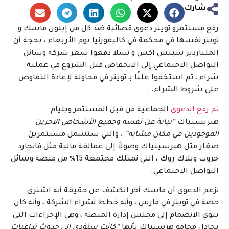
شارك
رفع مستثمرو تويتر دعوى قضائية ضد كل من إيلون ماسك و
تويتر نفسها في محكمة في كاليفورنيا يوم الأربعاء ، بحجة أن
الملياردير سبيس اكس و تسلا دفعوا سعر شركة وسائل
التواصل الاجتماعي إلى الانخفاض قبل الشروع في عملية
شراء ، ثم استخفوا علنًا بـ تويتر في محاولة لإعادة التفاوض
على شروط الشراء. .
تم رفع الدعوى
الجماعية من قبل المستثمر ويليام
هيريسنياك
“نيابة عن نفسه وجميع الأشخاص الآخرين
الموجودين في مكان مشابه” ،
والتي ستشمل مستثمرين
صغار مثل هيرسينياك وصولاً إلى عمالقة مالية مثل فانجارد
جروب وبلاك روك ، التي تمتلك مجتمعة 15٪ من منصة وسائل
التواصل الاجتماعي.
تزعم الدعوى أن ماسك أخر الكشف عن حقيقة أنه اشترى
حصة في تويتر في مارس ، وأنه خطط لشراء الشركة ، وأنه كان
ينوي الانضمام إلى مجلس إدارة المنصة ، وهي الإجراءات التي
يجادل محامو هرسنياك بأنها
“كانت ستؤدي إلى حدوث تداعيات