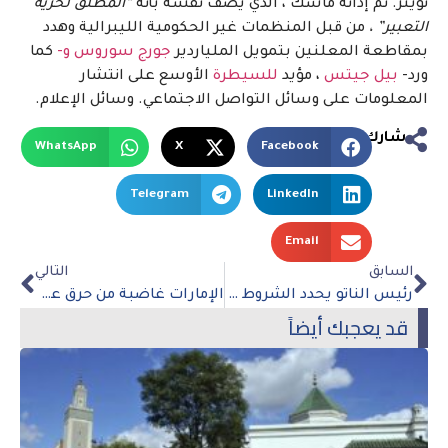
تويتر. تم إدانة ماسك ، الذي يصف نفسه بأنه
“المطلق لحرية
التعبير” ،
من قبل المنظمات غير الحكومية الليبرالية وهدد
بمقاطعة المعلنين بتمويل الملياردير
جورج سوروس و-
كما
ورد-
بيل جيتس
، مؤيد
للسيطرة
الأوسع على انتشار
المعلومات على وسائل التواصل الاجتماعي. وسائل الإعلام.
شارك
WhatsApp
X
Facebook
Telegram
LinkedIn
Email
السابق
التالي
رئيس الناتو يحدد الشروط الخاصة بفنلندا والسويد
الإمارات غاضبة من حرق علمها في باريس مرة أخرى
قد يعجبك أيضاً