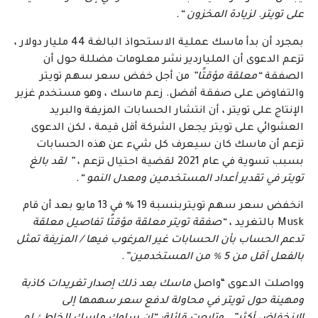
على تويتر. لزيادة المخزون “.
بمجرد أن بدأ ماسك عملية الاستحواذ البالغة 44 مليار دولار ،
تزعم الدعوى أن الملياردير نشر معلومات مضللة حول أن
الصفقة
“معلقة مؤقتًا”
من أجل خفض سعر سهم تويتر
والتفاوض على صفقة أفضل. زعم ماسك ، وهو مستخدم غزير
الإنتاج على تويتر ، أن انتشار الحسابات المزيفة والبريد
العشوائي على تويتر يجعل الشركة أقل قيمة ، لكن الدعوى
تزعم أن ماسك كان سيعرف كل شيء عن هذه الحسابات
بسبب تسوية في عام 2021 لقضية احتيال تزعم ،
” لقد بالغ
تويتر في تقدير أعداد المستخدمين ومعدل النمو “.
انخفض سعر سهم تويتربنسبة 19 ٪ في 13 مايو بعد أن قام
Musk بالتغريد ،
“صفقة تويتر معلقة مؤقتًا تفاصيل معلقة
تدعم الحساب بأن الحسابات غير المرغوب فيها / المزيفة تمثل
بالفعل أقل من 5 ٪ من المستخدمين”.
وواصلت الدعوى “واصل
ماسك بعد ذلك إصدار تغريدات كاذبة
ومهينة حول تويتر في محاولة لدفع سعر سهمها إلى