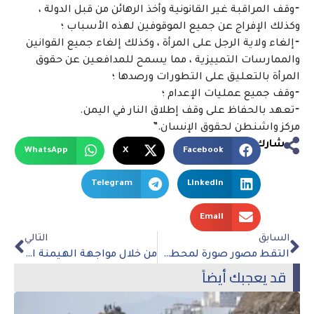
⁃وقف المراقبة غير القانونية وأخذ الرهائن من قبل الدولة ،
وكذلك الإفراج عن جميع الموقوفين لهذه الأسباب ؛
⁃إلغاء ولاية الرجل على المرأة ، وكذلك إلغاء جميع القوانين
والممارسات التمييزية ، مما يسمح للمدافعين عن حقوق
المرأة بالتعليق على التطورات ورصدها ؛
⁃وقف جميع عمليات الإعدام ؛
⁃تعهد بالحفاظ على وقف إطلاق النار في اليمن.
مركز واشنطن لحقوق الإنسان.”
شارك
WhatsApp
X
Facebook
Telegram
LinkedIn
Email
السابق
التالي
التقط مصور صورة لمحطة الفضاء الدولية مظللة أمام الشمس.
من خلال مواجهة الهيمنة الأمريكية وتحدي الدولار ، يمثل أعضاء البريكس أفضل أمل لنظام عالمي أكثر عدلاً
قد يعجبك أيضاً