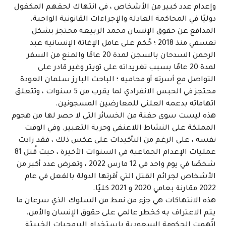
وإعدام عدد كبير من الأشخاص ، في انتهاك لحقهم المكفول
دوليًا في المحاكمة العادلة والإجراءات القانونية الواجبة.
المدافع عن حقوق الإنسان محمد الربيعة محتجز بشكل
تعسفي منذ 2018 ؛ حُكم على عامل الإغاثة الإنسانية عبد
الرحمن السدحان بالسجن لمدة 20 عامًا والمنع من السفر
لمدة 20 عامًا بسبب تغريداته على تويتر وغير قادر على
التواصل مع أسرته أو محاميه ؛ الباحث البارز سلمان العودة
محتجز في الحبس الانفرادي لما يقرب من 5 سنوات ، وتتعلق
اتهاماته بدعمه العلني للمعارضين المسجونين.
هذه ليست سوى حفنة من الخسائر التي لا حصر لها من هجوم
المملكة على النشاط اللاعنفي وحرية التعبير. وفي الوقت
نفسه ، على الرغم من التأكيدات على عكس ذلك ، فقد زادت
عمليات الإعدام الجماعية في السنوات الأخيرة ، حيث قُتل 81
شخصًا في يوم واحد في 12 مارس 2022 ، وتعرض عدد أكبر من
الأشخاص لجرائم القتل التي أقرتها الدولة بالفعل في عام
2022 مقارنة بعامي 2020 و 2021 كليًا.
هذه الانتهاكات هي جزء من نمط من السلوك الذي سرعان ما
يتم الاعتراف به كخطر عالمي على حقوق الإنسان والأمن.
اتُهمت الحكومة السعودية باستخدام البرمجيات الخبيثة