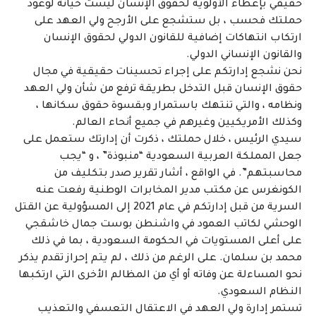
حقيقي بإعطاء الأولوية لحقوق الإنسان ليست خيانة لوعود
حملتك فحسب ، بل ستشجع على الأرجح ولي العهد على
ارتكاب انتهاكات إضافية للقانون الدولي لحقوق الإنسان
والقانون الإنساني الدولي.
نحن نشجع إدارتكم على إجراء تحسينات حقيقية في مجال
حقوق الإنسان قبل التدخل بطريقة ترفع من شأن ولي العهد
ونظامه ، والتي تنتهك باستمرار وبقسوة حقوق سكانها ،
وكذلك الأمريكيين وغيرهم في جميع أنحاء العالم.
سيدي الرئيس ، خلال حملتك ، ذكرت أن إدارتك ستعمل على
جعل المملكة العربية السعودية “منبوذة” ، و “يجب
محاسبتهم”. في الواقع ، أشار تقرير صدر بتكليف من
الكونغرس عن مكتب مدير المخابرات الوطنية رفعت عنه
السرية من قبل إدارتكم في عام 2021 إلى المسؤولية عن القتل
الوحشي لكاتب العمود في واشنطن بوست جمال خاشقجي
على أعلى المستويات في الحكومة السعودية ، بما في ذلك
محمد بن سلمان. على الرغم من ذلك ، لم يتم إحراز تقدم يذكر
نحو المساءلة عن وفاته أو أي من المظالم الأخرى التي ارتكبها
النظام السعودي.
تستمر إدارة ولي العهد في الاعتقال التعسفي والتعذيب