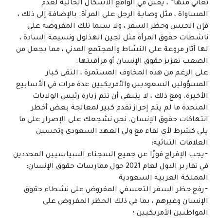
تعاني منها” ، يقنن في الواقع الأشكال الحالية لعدم
المساواة ، مثل وصاية الرجل على المرأة. بالإضافة إلى ذلك ،
فإن الحبس وحظر السفر ، ولا سيما تلك المفروضة على
ناشطات حقوق المرأة مثل لجين الهذلول ونسيمة السادة ،
لها آثار مروعة على النشاط والمجتمع المدني ، مما يجعل من
الصعب تعزيز حقوق الإنسان أو مراقبتها.
على الرغم من هذه المخاوف المستمرة ، التقى كبار
المسؤولين السعوديين والأمريكيين عدة مرات في الأسابيع
الأخيرة. ومع ذلك ، لا ينبغي أن تتم زيارة رئيس الولايات
المتحدة ما لم يتم إحراز تقدم كبير لمعالجة بعض أخطر
انتهاكات حقوق الإنسان. نحن نشجعك على الإصرار على ما
يلي كشرط لأي لقاء مع ولي العهد السعودي وتحسين
العلاقات الثنائية:
⁃يجب الإفراج فورًا عن جميع السجناء السياسيين المحددين
في تقارير الدول لعام 2021 حول ممارسات حقوق الإنسان:
المملكة العربية السعودية
⁃رفع حظر السفر التعسفي المفروض على نشطاء حقوق
الإنسان وغيرهم ، بما في ذلك الحظر المفروض على
المواطنين الأمريكيين ؛