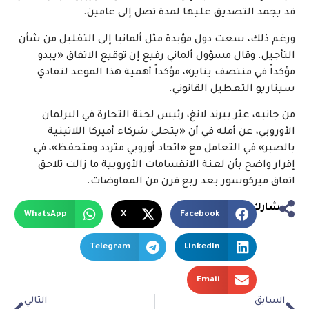
قد يجمد التصديق عليها لمدة تصل إلى عامين.
ورغم ذلك، سعت دول مؤيدة مثل ألمانيا إلى التقليل من شأن
التأجيل. وقال مسؤول ألماني رفيع إن توقيع الاتفاق «يبدو
مؤكداً في منتصف يناير»، مؤكداً أهمية هذا الموعد لتفادي
سيناريو التعطيل القانوني.
من جانبه، عبّر بيرند لانغ، رئيس لجنة التجارة في البرلمان
الأوروبي، عن أمله في أن «يتحلى شركاء أميركا اللاتينية
بالصبر» في التعامل مع «اتحاد أوروبي متردد ومتحفظ»، في
إقرار واضح بأن لعنة الانقسامات الأوروبية ما زالت تلاحق
اتفاق ميركوسور بعد ربع قرن من المفاوضات.
شارك
WhatsApp
X
Facebook
Telegram
LinkedIn
Email
السابق
التالي