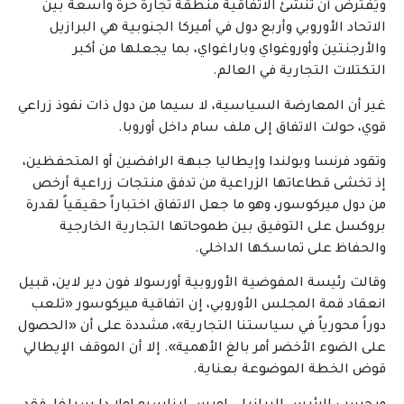
ويُفترض أن تنشئ الاتفاقية منطقة تجارة حرة واسعة بين
الاتحاد الأوروبي وأربع دول في أميركا الجنوبية هي البرازيل
والأرجنتين وأوروغواي وباراغواي، بما يجعلها من أكبر
التكتلات التجارية في العالم.
غير أن المعارضة السياسية، لا سيما من دول ذات نفوذ زراعي
قوي، حولت الاتفاق إلى ملف سام داخل أوروبا.
وتقود فرنسا وبولندا وإيطاليا جبهة الرافضين أو المتحفظين،
إذ تخشى قطاعاتها الزراعية من تدفق منتجات زراعية أرخص
من دول ميركوسور، وهو ما جعل الاتفاق اختباراً حقيقياً لقدرة
بروكسل على التوفيق بين طموحاتها التجارية الخارجية
والحفاظ على تماسكها الداخلي.
وقالت رئيسة المفوضية الأوروبية أورسولا فون دير لاين، قبيل
انعقاد قمة المجلس الأوروبي، إن اتفاقية ميركوسور «تلعب
دوراً محورياً في سياستنا التجارية»، مشددة على أن «الحصول
على الضوء الأخضر أمر بالغ الأهمية». إلا أن الموقف الإيطالي
قوض الخطة الموضوعة بعناية.