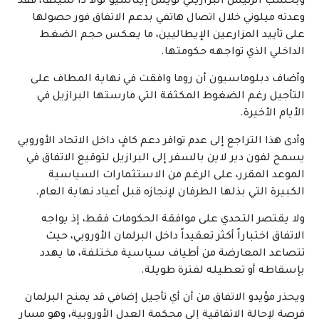
وبحسب الرئيس البرازيلي لويس إيناسيو لولا دا سيلفا، فقد
وعدته ميلوني خلال اتصال هاتفي بدعم الاتفاق فور حصولها
على تأييد المزارعين الإيطاليين، ما يعكس حجم الضغط
الداخلي الذي تواجهه حكومتها.
وأضاف دبلوماسيون أن روما وافقت في نهاية المطاف على
التأجيل رغم الضغوط المكثفة التي مارستها البرازيل في
الأيام الأخيرة.
وأدى هذا التراجع إلى عدم توافر دعم كافٍ داخل الاتحاد الأوروبي
يسمح لفون دير لاين بالسفر إلى البرازيل لتوقيع الاتفاق في
الموعد المقرر، على الرغم من الاستثمارات السياسية
الكبيرة التي بذلها الطرفان لإنجازه قبل أعياد نهاية العام.
ولا يقتصر التحدي على موافقة الحكومات فقط، إذ يواجه
الاتفاق اختباراً أكثر تعقيداً داخل البرلمان الأوروبي، حيث
تتصاعد المعارضة من أطياف سياسية مختلفة، ما يهدد
بإسقاطه أو تعطيله لفترة طويلة.
ويحذر مؤيدو الاتفاق من أن أي تأجيل إضافي قد يمنح البرلمان
فرصة لإحالة الاتفاقية إلى محكمة العدل الأوروبية، وهو مسار