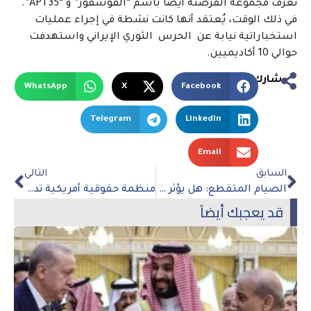
تُعرف مجموعة القرصنة أيضًا باسم “الفوسفور” و “APT35”.
في ذلك الوقت، يُعتقد أنها كانت نشطة في إجراء عمليات
استخباراتية نيابة عن الحرس الثوري الإيراني واستهدفت
حوالي 10 أكاديميين.
شارك
WhatsApp
X
Facebook
Telegram
LinkedIn
Email
السابق
التالي
الصيام المتقطع: هل يؤثر وقت تناول الطعام حقًا على إنقاص وزنك؟
منظمة حقوقية أمريكية تدعو بايدن لتعليق استخدام قائمة المراقبة “الإرهابية”
قد يعجبك أيضاً