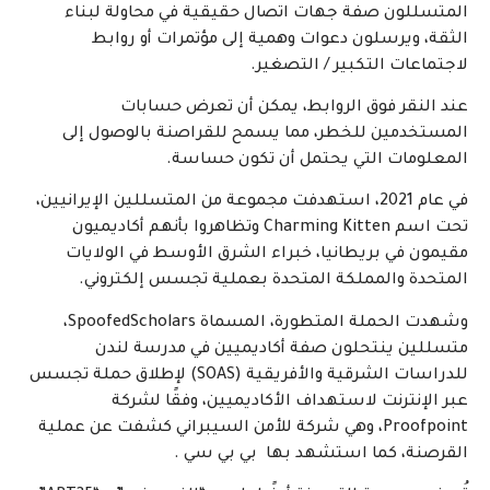
المتسللون صفة جهات اتصال حقيقية في محاولة لبناء
الثقة، ويرسلون دعوات وهمية إلى مؤتمرات أو روابط
لاجتماعات التكبير / التصغير.
عند النقر فوق الروابط، يمكن أن تعرض حسابات
المستخدمين للخطر، مما يسمح للقراصنة بالوصول إلى
المعلومات التي يحتمل أن تكون حساسة.
في عام 2021، استهدفت مجموعة من المتسللين الإيرانيين،
تحت اسم Charming Kitten وتظاهروا بأنهم أكاديميون
مقيمون في بريطانيا، خبراء الشرق الأوسط في الولايات
المتحدة والمملكة المتحدة بعملية تجسس إلكتروني.
وشهدت الحملة المتطورة، المسماة SpoofedScholars،
متسللين ينتحلون صفة أكاديميين في مدرسة لندن
للدراسات الشرقية والأفريقية (SOAS) لإطلاق حملة تجسس
عبر الإنترنت لاستهداف الأكاديميين، وفقًا لشركة
Proofpoint، وهي شركة للأمن السيبراني كشفت عن عملية
القرصنة، كما استشهد بها بي بي سي .