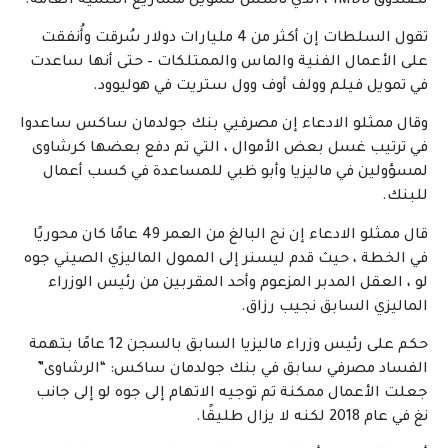
لصندوق 1MDB ، الذي تأسس لتمويل مشاريع التنمية العامة.
تقول السلطات إن أكثر من 4 مليارات دولار سُرقت وأُنفقت
على الأعمال الفنية والماس والممتلكات – حتى أنها ساعدت
في تمويل فيلم وولف أوف وول ستريت في هوليوود.
وقال ممثلو الادعاء إن مصرفيي بنك جولدمان ساكس ساعدوا
في ترتيب غسل بعض الأموال ، التي تم دفع بعضها كرشاوى
لمسؤولين في ماليزيا وأبو ظبي للمساعدة في كسب أعمال
للبنك.
قال ممثلو الادعاء إن نج البالغ من العمر 49 عامًا كان محوريًا
في الخطة ، حيث قدم ليسنر إلى الممول الماليزي الصيني جوه
لو ، العقل المدبر المزعوم وأحد المقربين من رئيس الوزراء
الماليزي السابق نجيب رزاق.
حكم على رئيس وزراء ماليزيا السابق بالسجن 12 عامًا بتهمة
الفساد مصرفي سابق في بنك جولدمان ساكس: “الرشاوى”
جعلت الأعمال ممكنة تم توجيه الاتهام إلى جوه لو إلى جانب
نغ في عام 2018 لكنه لا يزال طليقًا.