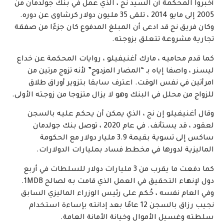
أخبروا المحكمة أن السيد نج ، الذي عمل في بنك جولدمان من
2005 إلى مايو 2014 ، تلقى 35 مليون دولار كرشاوى عن دوره.
وكان فريق نج قد ادعى أن المبلغ المدفوع كان جزءًا من صفقة
تجارية مشروعة تتعلق بزوجته.
كما قدم محاميه ، مارك أغنيفيلو ، روايات المحكمة عن خداع
ليسنر ، واصفا إياه بـ “المضار المزدوج” لأنه تزوج مرتين من
امرأتين في نفس الوقت. اعترف سابقا بتزوير أوراق طلاق
للزواج من محلل في البنك وهو لا يزال متزوجا من زوجته الأولى.
وقال أغنيفيلو إن نج ، الذي يمكن أن يحكم عليه بالسجن
لعقود ، قد يستأنف. في عام 2020 ، توصل بنك جولدمان
ساكس إلى تسوية بقيمة 3.9 مليار دولار مع الحكومة
الماليزية لدورها في مخطط فساد بمليارات الدولارات.
كما دفعت ما يقرب من 3 مليارات دولار للسلطات في أربع
دول لإنهاء التحقيق في العمل الذي قامت به لصالح 1MDB.
وفي العام نفسه ، حُكم على رئيس الوزراء الماليزي السابق
نجيب رزاق بالسجن 12 عامًا بعد إدانته بإساءة استخدام
سلطته وغسيل الأموال وخيانة الأمانة العامة.