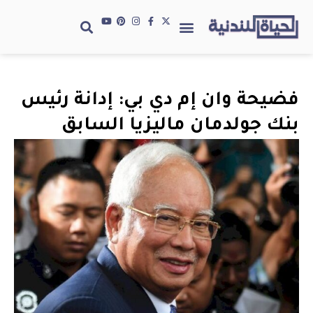
فضيحة وان إم دي بي: إدانة رئيس
بنك جولدمان ماليزيا السابق