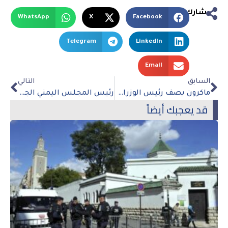
شارك
WhatsApp
X
Facebook
Telegram
LinkedIn
Email
السابق
التالي
ماكرون يصف رئيس الوزراء البولندي بأنه “يميني متطرف معاد للسامية” بسبب الخلاف حول محادثات بوتين
رئيس المجلس اليمني الجديد يعد “بإنهاء الحرب”
قد يعجبك أيضاً