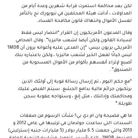
لكن بعد محاكمة استمرت قرابة شهرين وعدة أيام من
المداولات ، أدانت هيئة المحلفين في نيويورك نج بالتآمر
لغسل الأموال وانتهاك قانون مكافحة الفساد.
وقال المدعون الأمريكيون إن القرار “انتصار ليس فقط
لسيادة القانون ولكن أيضا لشعب ماليزيا”. وقال المحامي
الأمريكي بريون بيس: “إن المدعى عليه وأعوانه يرون أن 1MDB
ليس كيانًا لفعل الخير لشعب ماليزيا ، ولكن باعتباره بنك
أصبع لإثراء أنفسهم بأكوام من الأموال المسحوبة من
الصندوق”.
“مع حكم اليوم ، تم إرسال رسالة قوية إلى أولئك الذين
يرتكبون جرائم مالية بدافع الجشع. سيتم القبض عليك
ومحاكمتك وإدانتك ، مثل إنغ ، وستواجه عقوبة سجن
طويلة.”
ما هي فضيحة وان ام دي بي؟ نشأت الرسوم من صفقات
السندات التي ساعدت جولدمان في ترتيبها في عامي 2012 و
2013 والتي جمعت 6.5 مليار دولار (5 مليارات جنيه إسترليني)