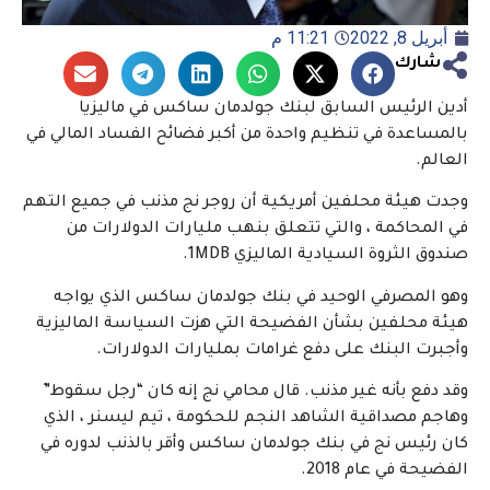
أبريل 8, 2022
11:21 م
شارك
أدين الرئيس السابق لبنك جولدمان ساكس في ماليزيا
بالمساعدة في تنظيم واحدة من أكبر فضائح الفساد المالي في
العالم.
وجدت هيئة محلفين أمريكية أن روجر نج مذنب في جميع التهم
في المحاكمة ، والتي تتعلق بنهب مليارات الدولارات من
صندوق الثروة السيادية الماليزي 1MDB.
وهو المصرفي الوحيد في بنك جولدمان ساكس الذي يواجه
هيئة محلفين بشأن الفضيحة التي هزت السياسة الماليزية
وأجبرت البنك على دفع غرامات بمليارات الدولارات.
وقد دفع بأنه غير مذنب. قال محامي نج إنه كان “رجل سقوط”
وهاجم مصداقية الشاهد النجم للحكومة ، تيم ليسنر ، الذي
كان رئيس نج في بنك جولدمان ساكس وأقر بالذنب لدوره في
الفضيحة في عام 2018.