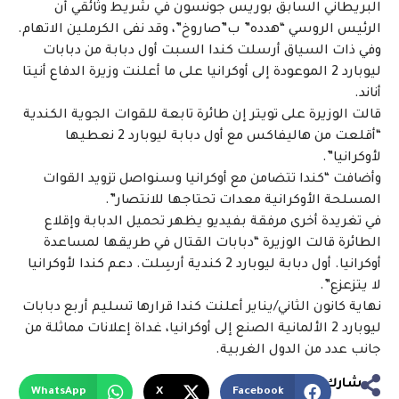
البريطاني السابق بوريس جونسون في شريط وثائقي أن
الرئيس الروسي “هدده” ب”صاروخ”، وقد نفى الكرملين الاتهام.
وفي ذات السياق أرسلت كندا السبت أول دبابة من دبابات
ليوبارد 2 الموعودة إلى أوكرانيا على ما أعلنت وزيرة الدفاع أنيتا
أناند.
قالت الوزيرة على تويتر إن طائرة تابعة للقوات الجوية الكندية
“أقلعت من هاليفاكس مع أول دبابة ليوبارد 2 نعطيها
لأوكرانيا”.
وأضافت “كندا تتضامن مع أوكرانيا وسنواصل تزويد القوات
المسلحة الأوكرانية معدات تحتاجها للانتصار”.
في تغريدة أخرى مرفقة بفيديو يظهر تحميل الدبابة وإقلاع
الطائرة قالت الوزيرة “دبابات القتال في طريقها لمساعدة
أوكرانيا. أول دبابة ليوبارد 2 كندية أرسِلت. دعم كندا لأوكرانيا
لا يتزعزع”.
نهاية كانون الثاني/يناير أعلنت كندا قرارها تسليم أربع دبابات
ليوبارد 2 الألمانية الصنع إلى أوكرانيا، غداة إعلانات مماثلة من
جانب عدد من الدول الغربية.
شارك
WhatsApp
X
Facebook