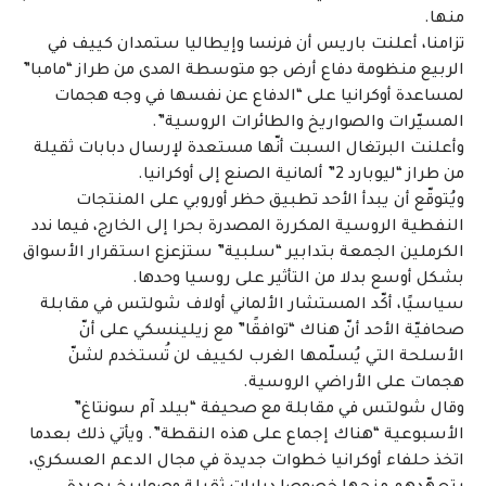
منها.
تزامنا، أعلنت باريس أن فرنسا وإيطاليا ستمدان كييف في
الربيع منظومة دفاع أرض جو متوسطة المدى من طراز “مامبا”
لمساعدة أوكرانيا على “الدفاع عن نفسها في وجه هجمات
المسيّرات والصواريخ والطائرات الروسية”.
وأعلنت البرتغال السبت أنّها مستعدة لإرسال دبابات ثقيلة
من طراز “ليوبارد 2” ألمانية الصنع إلى أوكرانيا.
ويُتوقّع أن يبدأ الأحد تطبيق حظر أوروبي على المنتجات
النفطية الروسية المكررة المصدرة بحرا إلى الخارج، فيما ندد
الكرملين الجمعة بتدابير “سلبية” ستزعزع استقرار الأسواق
بشكل أوسع بدلا من التأثير على روسيا وحدها.
سياسيًا، أكّد المستشار الألماني أولاف شولتس في مقابلة
صحافيّة الأحد أنّ هناك “توافقًا” مع زيلينسكي على أنّ
الأسلحة التي يُسلّمها الغرب لكييف لن تُستخدم لشنّ
هجمات على الأراضي الروسية.
وقال شولتس في مقابلة مع صحيفة “بيلد آم سونتاغ”
الأسبوعية “هناك إجماع على هذه النقطة”. ويأتي ذلك بعدما
اتخذ حلفاء أوكرانيا خطوات جديدة في مجال الدعم العسكري،