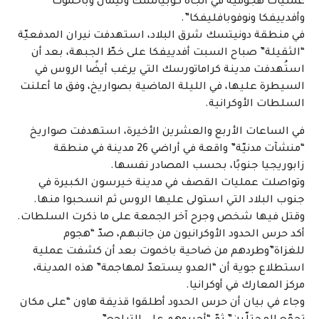
عمليّات هجوميّة في اتّجاه كوبيانسك وليمان وباخموت
وأفدييفكا ونوفوبافليفكا”.
في منطقة دونيتسك شرق البلاد، استهدفت نيران المدفعيّة
“الثقيلة” صباح السبت أفدييفكا على خطّ الجبهة، بعد أن
استُهدفت مدينة كراماتورسك التي يرغب أيضًا الروس في
السيطرة عليها، في الليلة الماضية بصواريخ، وفق ما أعلنت
السلطات الأوكرانية.
في الساعات الأربع والعشرين الأخيرة، استهدفت صواريخ
“منشآت مدنيّة” واقعة في أراضي 26 مدينة في منطقة
زابوريجيا جنوبًا، بحسب المصادر نفسها.
وتواصلت عمليات القصف في مدينة خيرسون الكبيرة في
جنوب البلاد التي استولى عليها الروس ثم انسحبوا منها.
وقتل فيها شخص وجرح آخر الجمعة على ما ذكرت السلطات.
أكد حرس الحدود الأوكرانيون من جانبهم، صدّ “هجوم
للغزاة”وطردهم من ضاحية باخموت بعد أن كشفت عملية
استطلاع جوية أن “العدو يستعدّ لمهاجمة” هذه المدينة،
مركز المعارك في أوكرانيا.
وجاء في بيان أن حرس الحدود أطلقوا قذيفة هاون “على مكان