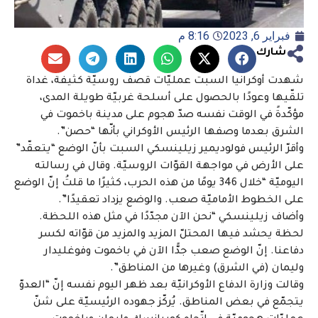
فبراير 6, 2023
8:16 م
شارك
شهدت أوكرانيا السبت عمليّات قصف روسيّة كثيفة، غداة
تلقّيها وعودًا بالحصول على أسلحة غربيّة طويلة المدى،
مؤكّدةً في الوقت نفسه صدّ هجوم على مدينة باخموت في
الشرق بعدما وصفها الرئيس الأوكراني بأنّها “حصن”.
وأقرّ الرئيس فولوديمير زيلينسكي السبت بأنّ الوضع “يتعقّد”
على الأرض في مواجهة القوّات الروسيّة. وقال في رسالته
اليوميّة “خلال 346 يومًا من هذه الحرب، كثيرًا ما قلتُ إنّ الوضع
على الخطوط الأماميّة صعب. والوضع يزداد تعقيدًا”.
وأضاف زيلينسكي “نحن الآن مجدّدًا في مثل هذه اللحظة.
لحظة يحشد فيها المحتلّ المزيد والمزيد من قوّاته لكسر
دفاعنا. إنّ الوضع صعب جدًّا الآن في باخموت وفوغليدار
وليمان (في الشرق) وغيرها من المناطق”.
وقالت وزارة الدفاع الأوكرانيّة بعد ظهر اليوم نفسه إنّ “العدوّ
يتجمّع في بعض المناطق. يُركّز جهوده الرئيسيّة على شنّ