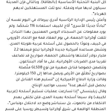
كل البنية التحتية الأساسية (بالطاقة). وبالتالي فإن المدينة
سيكون لديها مياه وتدفئة. نحو ثلث المستهلكين لديهم
كهرباء”.
وأعلن رئيس الإدارة الرئاسية أندري ييرماك في اليوم نفسه أن
“تبادلًا جديدًا للأسرى” أتاح لكييف استعادة 116 شخصًا. ولم
يورد معلومات عن السجناء الروس المعنيين بهذا التبادل.
تلقت أوكرانيا الجمعة، في يوم انعقاد قمة مع الاتحاد الأوروبي
في كييف، وعودًا بالحصول على أسلحة غربية طويلة المدى.
وتشمل مساعدة أميركية جديدة لأوكرانيا تبلغ قيمتها 2,2
مليار دولار أعلنتها واشنطن الجمعة، صواريخ قد تضاعف
تقريبا مدى الضربات الأوكرانية، على ما أفاد البنتاغون.
وتتضمن خصوصا قنابل صغيرة من نوع GLSDB متّصلة
بصواريخ تُطلَق من الأرض ويصل مداها إلى 150 كيلومترا.
وقالت وزارة الدفاع الأميركية إن “تسليم هذه القنابل لن
يحصل قبل أشهر عدة” بسبب مواعيد الإنتاج.
وقال زيلينسكي “إذا تسارعت عمليات تسليم أسلحة (غربية
لكييف) ولا سيما أسلحة بعيدة المدى، فلن نكتفي بعدم
الانكفاء من باخموت، بل سنباشر وضع حد لاحتلال دونباس”،
المنطقة الواقعة في شرق أوكرانيا وتسيطر روسيا على قسم