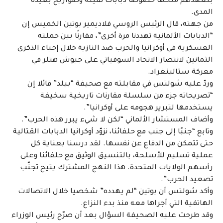
بتعهّدهم منحها خصوصا دبابات ثقيلة وصواريخ بعيدة
المدى.
من جهته، قال الرئيس الروسي فلاديمير بوتين الخميس إن
“الدبابات الألمانية تهددنا مرة أخرى”، مقارنًا بين حملته
العسكرية في أوكرانيا والحرب ضد النازية خلال إحياء الذكرى
الثمانين لانتصار الاتحاد السوفياتي على جيوش هتلر في
معركة ستالينغراد.
وردّ عليه شولتس في مقابلته مع صحيفة “بيلد” قائلا إن
“تصريحاته جزء من سلسلة مقارنات تاريخية سخيفة
يستخدمها لتبرير هجومه على أوكرانيا”.
وأضاف المستشار الألماني “لكن لا شيء يبرر هذه الحرب”.
وتابع “جنبًا إلى جنب مع حلفائنا، نزوّد أوكرانيا الدبابات القتالية
حتى تتمكن من الدفاع عن نفسها. لقد درسنا بعناية كل
عملية تسليم للأسلحة، بالتنسيق الوثيق مع حلفائنا وعلى
رأسهم الولايات المتحدة. هذا النهج المشترك يتيح تجنّب
تصعيد الحرب”.
وأكد شولتس أن بوتين “لم يهدده” شخصيا خلال الاتصالات
الهاتفية التي أجراها معه منذ بدء النزاع.
وقد طرحت عليه الصحيفة السؤال بعد أن صرّح رئيس الوزراء