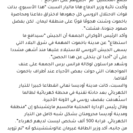
تجمّع المحتلّين” ثمّ “أجبروهم على التراجع”.
وأكدت نائبة وزير الدفاع هانا ماليار السبت “هذا الأسبوع، بذلت
قوات الاحتلال الروسي كل جهودها لاختراق دفاعنا ومحاصرة
باخموت وشنت هجومًا قويًا على منطقة ليمان. لكن بفضل
صمود جنودنا، فشلت”.
وأكد الرئيس الأوكراني الجمعة أن الجيش “سيدافع ما
استطاع” عن مدينة باخموت المهمة في شرق البلاد التي
يسعى الجيش الروسي للاستيلاء عليها منذ أشهر، مشددا
على أن “أحدا لن يتخلى عن هذا الحصن”.
وشهد مراسلون لوكالة فرانس برس الجمعة على عنف
المواجهات التي حولت بعض الأحياء عند أطراف باخموت
أنقاضا.
والسبت، كانت مدينة أوديسا تعاني انقطاعا كبيرا للتيار
الكهربائي بعد حادثة تقنية في محطة كهربائية لطالما
استُهدفت بقصف روسي في الآونة الأخيرة.
وقال رئيس الإدارة المحلية ماكسيم مارتشينكو إن “منطقة
ومدينة أوديسا محرومتان بشكل شبه كامل من التيار
الكهربائي. قرابة 500 ألف شخص ليست لديهم كهرباء”.
من جانبه، أكد وزير الطاقة غيرمان غالوشتشينكو أنه “تم تزويد