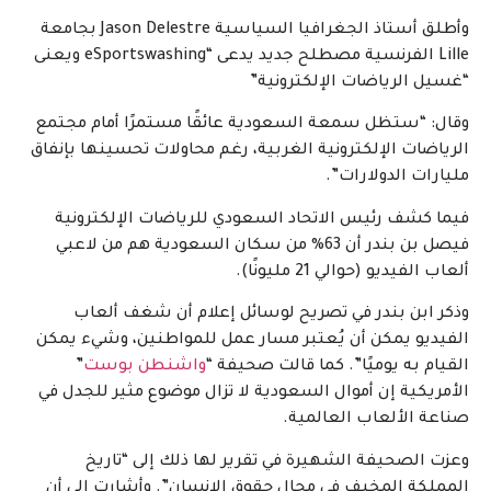
وأطلق أستاذ الجغرافيا السياسية Jason Delestre بجامعة
Lille الفرنسية مصطلح جديد يدعى “eSportswashing ويعنى
“غسيل الرياضات الإلكترونية”
وقال: “ستظل سمعة السعودية عائقًا مستمرًا أمام مجتمع
الرياضات الإلكترونية الغربية، رغم محاولات تحسينها بإنفاق
مليارات الدولارات”.
فيما كشف رئيس الاتحاد السعودي للرياضات الإلكترونية
فيصل بن بندر أن 63% من سكان السعودية هم من لاعبي
ألعاب الفيديو (حوالي 21 مليونًا).
وذكر ابن بندر في تصريح لوسائل إعلام أن شغف ألعاب
الفيديو يمكن أن يُعتبر مسار عمل للمواطنين، وشيء يمكن
القيام به يوميًا”. كما قالت صحيفة “
واشنطن بوست
”
الأمريكية إن أموال السعودية لا تزال موضوع مثير للجدل في
صناعة الألعاب العالمية.
وعزت الصحيفة الشهيرة في تقرير لها ذلك إلى “تاريخ
المملكة المخيف في مجال حقوق الإنسان”. وأشارت إلى أن