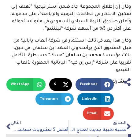
وقال إن إطلاق المجموعة جاء ضمن استراتيجية “تهدف إلى
تمكين الابتكار في قطاعات الترفيه والرياضة”، على حد قوله.
وأعلن صندوق الثروة السيادي السعودي في مايو استحواذه
على أكثر من 5% من أسهم شركة “نينتندو”.
وكان هذا يعد في ثالث استثمار في شركة ألعاب يابانية من
قبل الصندوق الذي يرأسه ولي العهد ابن سلمان. في حين،
باتت مؤسسة
محمد بن سلمان
“مسك” مسيطرة بالكامل
تقريبا على شركة “إس إن كيه” اليابانية المطورة لألعاب
الفيديو.
شارك
WhatsApp
X
Facebook
Telegram
LinkedIn
Email
السابق
التالي
تقنية طبية جديدة لعلاج الندبات ببصيلات الشعر
أفضل 5 مشروبات تساعد في إنفاص الوزن بشكل غير مباشر