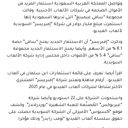
وتواصل المملكة العربية السعودية استثمار المزيد من
الأموال الضخمة في شركات الألعاب الأجنبية. وقالت
مجموعة “سافي غيمينغ” التي تديرها السعودية إنها
استثمرت مبلغ مليار دولار في شركة “إمبريسر” السويدية
لألعاب الفيديو.
وذكرت “إمبريسر” أن الاستثمار الجديد يمنح “سافي” حصة
8.1 % من الأسهم. وأيضا يمنح الاستثمار الجديد مجموعة
“سافي” 5.4 % من الأصوات داخل مجلس إدارة شركة الألعاب
السويدية.
اقرأ أيضا: تعرف على قائمة استثمارات ابن سلمان في ألعاب
الفيديو.. أرقام مذهلة وتعتبر شركة “إمبريسر” المشتري
الأكثر نشاطا لشركات ألعاب الفيديو في عام 2021.
واستحوذت الشركة على 22 استوديو وأيضا شركة
“غيربوكس” المُصنّعة للعبة الشهيرة “بوردرلاندز”. وكشف
موقع “أكسيوس” الأميركي أن الشركة السويدية حصلت على
حقوق سلسلة ألعاب الفيديو “تومب رايدر” وذلك مؤخرا.