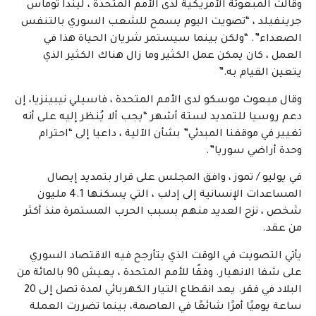
وقالت المبعوثة الأمريكية لدى الأمم المتحدة ، ليندا توماس
جرينفيلد ، “تصويت اليوم يسمح للشعب السوري بالتنفس
الصعداء”. “ولكن بينما سيستمر شريان الحياة هذا في
العمل ، كان يمكن عمل الكثير وما زال هناك الكثير الذي
يتعين القيام به.”
وقال مبعوث موسكو لدى الأمم المتحدة ، فاسيلي نيبينزيا، إن
دعم روسيا للتمديد لستة أشهر “يجب ألا يُنظر إليه على أنه
تغيير في موقفنا المبدئي” بشأن الآلية ، داعيا إلى “احترام
وحدة أراضي سوريا”.
في يوليو / تموز ، وافق المجلس على قرار بتمديد إيصال
المساعدات الإنسانية إلى إدلب ، التي يسكنها 4.1 مليون
شخص ، نزح العديد منهم بسبب الحرب المستمرة منذ أكثر
من عقد.
يأتي التصويت في الوقت الذي يتأرجح فيه الاقتصاد السوري
على شفا الانهيار. وفقًا للأمم المتحدة ، يعيش 90 بالمائة من
البلاد في فقر. يعد انقطاع التيار الكهربائي لمدة تصل إلى 20
ساعة يوميًا أمرًا شائعًا في العاصمة، بينما تضررت العملة