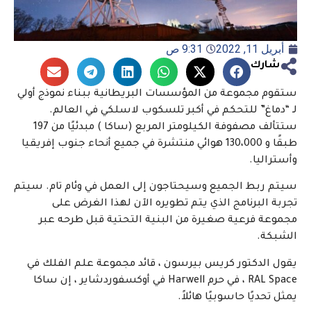
أبريل 11, 2022
9:31 ص
شارك
ستقوم مجموعة من المؤسسات البريطانية ببناء نموذج أولي
لـ “دماغ” للتحكم في أكبر تلسكوب لاسلكي في العالم.
ستتألف مصفوفة الكيلومتر المربع (ساكا ) مبدئيًا من 197
طبقًا و 130،000 هوائي منتشرة في جميع أنحاء جنوب إفريقيا
وأستراليا.
سيتم ربط الجميع وسيحتاجون إلى العمل في وئام تام. سيتم
تجربة البرنامج الذي يتم تطويره الآن لهذا الغرض على
مجموعة فرعية صغيرة من البنية التحتية قبل طرحه عبر
الشبكة.
يقول الدكتور كريس بيرسون ، قائد مجموعة علم الفلك في
RAL Space ، في حرم Harwell في أوكسفوردشاير ، إن ساكا
يمثل تحديًا حاسوبيًا هائلاً.