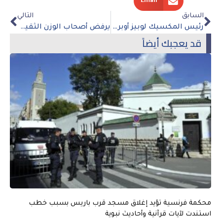
Email
السابق
التالي
رئيس المكسيك لوبيز أوبرادور يفوز في تصويت على سحب الثقة وسط إقبال منخفض
يرفض أصحاب الوزن الثقيل مانشستر سيتي وليفربول التنازل عن شبر واحد في القتال على لقب الدوري الإنجليزي الممتاز
قد يعجبك أيضاً
محكمة فرنسية تؤيد إغلاق مسجد قرب باريس بسبب خطب
استندت لآيات قرآنية وأحاديث نبوية