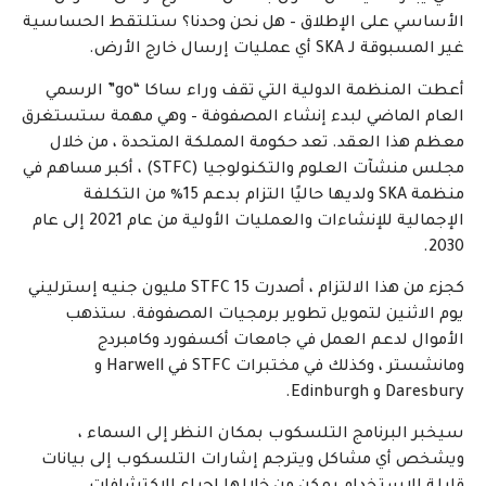
الأساسي على الإطلاق – هل نحن وحدنا؟ ستلتقط الحساسية
غير المسبوقة لـ SKA أي عمليات إرسال خارج الأرض.
أعطت المنظمة الدولية التي تقف وراء ساكا “go” الرسمي
العام الماضي لبدء إنشاء المصفوفة – وهي مهمة ستستغرق
معظم هذا العقد. تعد حكومة المملكة المتحدة ، من خلال
مجلس منشآت العلوم والتكنولوجيا (STFC) ، أكبر مساهم في
منظمة SKA ولديها حاليًا التزام بدعم 15٪ من التكلفة
الإجمالية للإنشاءات والعمليات الأولية من عام 2021 إلى عام
2030.
كجزء من هذا الالتزام ، أصدرت STFC 15 مليون جنيه إسترليني
يوم الاثنين لتمويل تطوير برمجيات المصفوفة. ستذهب
الأموال لدعم العمل في جامعات أكسفورد وكامبردج
ومانشستر ، وكذلك في مختبرات STFC في Harwell و
Daresbury و Edinburgh.
سيخبر البرنامج التلسكوب بمكان النظر إلى السماء ،
ويشخص أي مشاكل ويترجم إشارات التلسكوب إلى بيانات