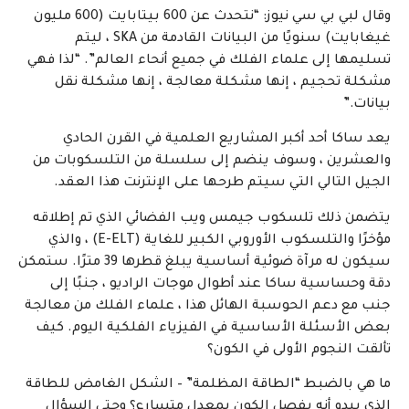
وقال لبي بي سي نيوز: “نتحدث عن 600 بيتابايت (600 مليون
غيغابايت) سنويًا من البيانات القادمة من SKA ، ليتم
تسليمها إلى علماء الفلك في جميع أنحاء العالم”. “لذا فهي
مشكلة تحجيم ، إنها مشكلة معالجة ، إنها مشكلة نقل
بيانات.”
يعد ساكا أحد أكبر المشاريع العلمية في القرن الحادي
والعشرين ، وسوف ينضم إلى سلسلة من التلسكوبات من
الجيل التالي التي سيتم طرحها على الإنترنت هذا العقد.
يتضمن ذلك تلسكوب جيمس ويب الفضائي الذي تم إطلاقه
مؤخرًا والتلسكوب الأوروبي الكبير للغاية (E-ELT) ، والذي
سيكون له مرآة ضوئية أساسية يبلغ قطرها 39 مترًا. ستمكن
دقة وحساسية ساكا عند أطوال موجات الراديو ، جنبًا إلى
جنب مع دعم الحوسبة الهائل هذا ، علماء الفلك من معالجة
بعض الأسئلة الأساسية في الفيزياء الفلكية اليوم. كيف
تألقت النجوم الأولى في الكون؟
ما هي بالضبط “الطاقة المظلمة” – الشكل الغامض للطاقة
الذي يبدو أنه يفصل الكون بمعدل متسارع؟ وحتى السؤال