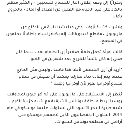
وتكرارًا إلى وقف إطلاق النار للسماح للمدنيين – والكثير منهم
بالكاد على قيد الحياة مع القليل من الغذاء أو الماء – بالخروج
بأمان.
ونشرت كتيبة آزوف ، وهي ميليشيا بارزة في الدفاع عن
ماريوبول ، مقطع فيديو قالت إنه يظهر نساء وأطفالًا يحتمون
في المجمع.
قالت امرأة تحمل طفلاً صغيراً إن الطعام نفد ، بينما قال
صبي إنه كان يائساً للخروج بعد شهرين في القبو.
“أريد أن أرى الشمس لأنها هنا قاتمة ، وليس مثل الخارج.
عندما يتم إعادة بناء منازلنا يمكننا أن نعيش في سلام.
فلندع أوكرانيا تفوز لأن أوكرانيا وطننا “.
يُنظر إلى الاستيلاء على ماريوبول على أنه أمر حيوي لمحاولات
روسيا لربط منطقة دونباس الشرقية مع شبه جزيرة القرم ،
شبه جزيرة البحر الأسود التي استولت عليها موسكو في عام
2014. استولى الانفصاليون الذين تدعمهم موسكو على
أراضي في منطقة دونباس لسنوات.