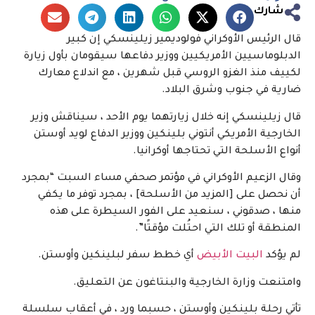
شارك
قال الرئيس الأوكراني فولوديمير زيلينسكي إن كبير
الدبلوماسيين الأمريكيين ووزير دفاعها سيقومان بأول زيارة
لكييف منذ الغزو الروسي قبل شهرين ، مع اندلاع معارك
ضارية في جنوب وشرق البلاد.
قال زيلينسكي إنه خلال زيارتهما يوم الأحد ، سيناقش وزير
الخارجية الأمريكي أنتوني بلينكين ووزير الدفاع لويد أوستن
أنواع الأسلحة التي تحتاجها أوكرانيا.
وقال الزعيم الأوكراني في مؤتمر صحفي مساء السبت “بمجرد
أن نحصل على [المزيد من الأسلحة] ، بمجرد توفر ما يكفي
منها ، صدقوني ، سنعيد على الفور السيطرة على هذه
المنطقة أو تلك التي احتُلت مؤقتًا”.
لم يؤكد
البيت الأبيض
أي خطط سفر لبلينكين وأوستن.
وامتنعت وزارة الخارجية والبنتاغون عن التعليق.
تأتي رحلة بلينكين وأوستن ، حسبما ورد ، في أعقاب سلسلة