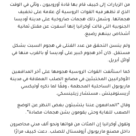
من الزيارات إلى كييف قام بها قادة أوروبيون ، وتأتي في الوقت
الذي لا تظهر فيه القوات الروسية أي علامة على تخفيف
هجماتها. وشمل ذلك هجمات صاروخية على مدينة أوديسا
الجنوبية التي قالت أوكرانيا إنها أسفرت عن مقتل ثمانية
أشخاص بينهم رضيع.
ولم يتسن التحقق من عدد القتلى في هجوم السبت بشكل
مستقل. كان آخر هجوم كبير على أوديسا أو بالقرب منها في
أوائل أبريل.
كما استأنفت القوات الروسية هجومها على آخر المدافعين
الأوكرانيين المختبئين في مصانع الصلب العملاقة في مدينة
ماريوبول الساحلية المحطمة ، وفقًا لما ذكره أوليكسي
أريستوفيتش ، مستشار زيلينسكي.
وقال “المدافعون عننا يتشبثون بغض النظر عن الوضع
الصعب للغاية وحتى يقومون بشن هجمات مضادة”.
وتقول أوكرانيا إن المئات من قواتها ونحو ألف مدني محاصرون
داخل مصنع ماريوبول آزوفستال للصلب. دعت كييف مرارًا