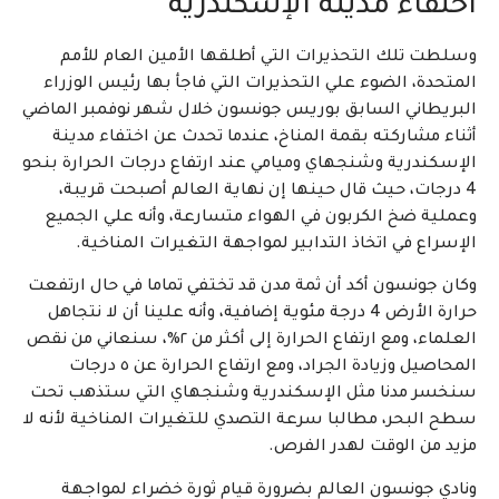
اختفاء مدينة الإسكندرية
وسلطت تلك التحذيرات التي أطلقها الأمين العام للأمم
المتحدة، الضوء علي التحذيرات التي فاجأ بها رئيس الوزراء
البريطاني السابق بوريس جونسون خلال شهر نوفمبر الماضي
أثناء مشاركته بقمة المناخ، عندما تحدث عن اختفاء مدينة
الإسكندرية وشنجهاي وميامي عند ارتفاع درجات الحرارة بنحو
4 درجات، حيث قال حينها إن نهاية العالم أصبحت قريبة،
وعملية ضخ الكربون في الهواء متسارعة، وأنه علي الجميع
الإسراع في اتخاذ التدابير لمواجهة التغيرات المناخية.
وكان جونسون أكد أن ثمة مدن قد تختفي تماما في حال ارتفعت
حرارة الأرض 4 درجة مئوية إضافية، وأنه علينا أن لا نتجاهل
العلماء، ومع ارتفاع الحرارة إلى أكثر من ٢%، سنعاني من نقص
المحاصيل وزيادة الجراد، ومع ارتفاع الحرارة عن ٥ درجات
سنخسر مدنا مثل الإسكندرية وشنجهاي التي ستذهب تحت
سطح البحر، مطالبا سرعة التصدي للتغيرات المناخية لأنه لا
مزيد من الوقت لهدر الفرص.
ونادي جونسون العالم بضرورة قيام ثورة خضراء لمواجهة