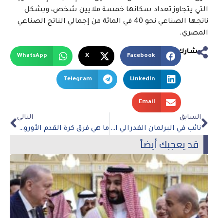
التي يتجاوز تعداد سكانها خمسة ملايين شخص، ويشكل
ناتجها الصناعي نحو 40 في المائة من إجمالي الناتج الصناعي
المصري.
شارك
WhatsApp
X
Facebook
Telegram
LinkedIn
Email
السابق
التالي
نائب في البرلمان الفدرالي البلجيكي يؤكد إيمانه المطلق بحقوق الشعب الفلسطيني
ما هي فرق كرة القدم الأوروبية التي يملكها العرب؟
قد يعجبك أيضاً