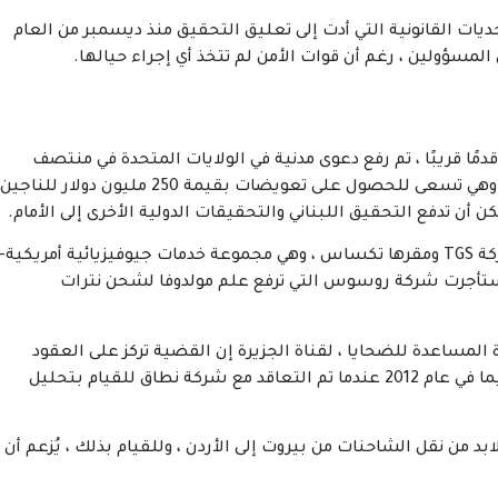
ت القانونية التي أدت إلى تعليق التحقيق منذ ديسمبر من العام
مسؤولين ، رغم أن قوات الأمن لم تتخذ أي إجراء حيالها.
ًا قريبًا ، تم رفع دعوى مدنية في الولايات المتحدة في منتصف
يوليو من قبل منظمة المساءلة الآن ومقرها سويسرا. وهي تسعى للحصول على تعويضات بقيمة 250 مليون دولار للناجين
ن تدفع التحقيق اللبناني والتحقيقات الدولية الأخرى إلى الأمام.
تسعى الدعوى القانونية للحصول على تعويضات من شركة TGS ومقرها تكساس ، وهي مجموعة خدمات جيوفيزيائية أمريكية-
استأجرت شركة روسوس التي ترفع علم مولدوفا لشحن نترات
 المساعدة للضحايا ، لقناة الجزيرة إن القضية تركز على العقود
المبرمة بين شركة نطاق ووزارة الطاقة اللبنانية – لا سيما في عام 2012 عندما تم التعاقد مع شركة نطاق للقيام بتحليل
د من نقل الشاحنات من بيروت إلى الأردن ، وللقيام بذلك ، يُزعم أن