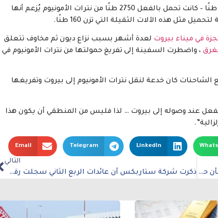
هذا على الرغم من أن روسوس- بسعة قصوى تبلغ 964 طنًا – كانت تحمل بالفعل 2750 طنًا من نترات الأمونيوم يُزعم أنها
 مثل هذه الآلات الثقيلة التي تزن 160 طنًا.
زة في ميناء بيروت
لعدة أشهر بسبب نزاع ديون ثم مخاوف تتعلق
غرق
، واضطرت السفينة إلى تفريغ حمولتها من نترات الأمونيوم في
 الشاحنات كان خدعة لنقل نترات الأمونيوم إلى بيروت وتفريغها
الفعل عند وصوله إلى بيروت … لذا فليس من المنطقي أن يكون هذا
زالية”.
Email
Telegram
LinkedIn
What
التالي
الرئيس الأمريكي بايدن يوقع على أمر تنفيذي جديد بشأن حقوق الإجهاض
ذكرت شركة ستاربكس أن عائدات الربع الثاني سجلت رقماً قياسياً على الطلب الأمريكي