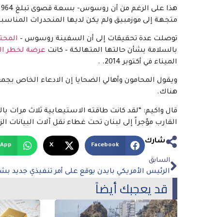
متجهة إلى موزمبيق ولم يكن لديها المنحدرات المناسبة لتحميل
توصلت عدة تحقيقات إلى أن السفينة روسوس –
المحتج
بالسلامة بشأن حالتها المتهالكة – كانت
عرضة لخطر ال
الميناء في أكتوبر 2014. .
ويقول المحامون وأهالي الضحايا إن الادعاء الخاص بجمع
هناك.
قال واكيم: “لقد كانت طاقته الاستيعابية ثلاث مرات ب
القارب مؤجراً إلى لبنان تحت غطاء نقل آلات البيانات الزل
شارك
sApp
X
Facebook
السابق
قد يعجبك أيضاً