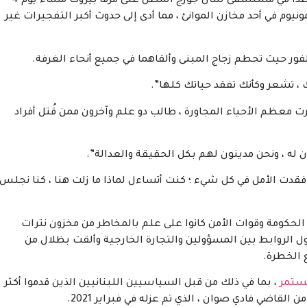
كانت تانيا دو علم وزوجها جان فريدريك علم يحضران موعدًا في مستشفى سان جورج المطل على مرفأ بيروت مساء يوم 4
 2750 طنًا من نترات الأمونيوم في أحد مخازن الموانئ ، مما أدى إلى حدوث أكبر التفجيرات غير
لفور حيث تحطم زجاج المبنى وألقاهما في جميع أنحاء الغرفة.
ك ، تشعر وكأنك تفقد حياتك كلها”.
ي أصيب فيه أكثر من 7000 شخص ودُمرت معظم الأحياء المجاورة ، طالب دو علم وآخرون ممن قُتل أفراد
ون له ، ونحن مدينون لهم بكل الحقيقة والعدالة”.
فقدت الأمل في كل شيء ؛ كنت أتساءل لماذا ما زلت هنا ، كنا نجلس
 الحكومة وقوات الأمن كانوا على علم بالمخاطر من مخزون نترات
حول الروابط بين المسؤولين والتجارة الخارجية وألقت بظلال من
 الخطرة.
ستمر
، بما في ذلك من قبل السياسيين اللبنانيين الذين قدموا أكثر