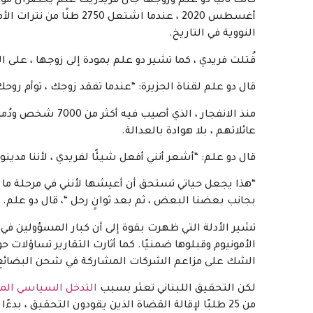
أغسطس 2020 ، عندما اشتعل
النووية في التاريخ.
قُتلت فريدي ، كما تشير دو علم بمودة إلى زوجها ، على ا
قال دو علم لقناة الجزيرة: “عندما تفقد زوجك ، توأم روح
منذ الانفجار ، الذ
عائلاتهم ، بلا هوادة بالعدالة.
قال دو علم: “أشعر أنني أفعل شيئًا لفريدي ، لأننا مدين
“هذا يجعل حياتي تستحق أن أعيشها لأنني في مرحلة ما 
بجانب بعضنا البعض ، ثم بعد ثوانٍ رحل “، قال دو علم.
تشير الأدلة التي ظهرت بقوة إلى أن كبار المسؤولين في
الأمونيوم وقبلوها ضمنيًا. كما أثارت التقارير تساؤلات 
الشك على مزاعم الشركات المشاركة في شحن البضائع
لكن التحقيق اللبناني تعثر بسبب
التدخل السياسي الم
من 25 طلبًا لإقالة القضاة الذين يقودون التحقيق ، بدءًا من القاضي فادي صوان ، الذي تم عزله في فبراير 2021.