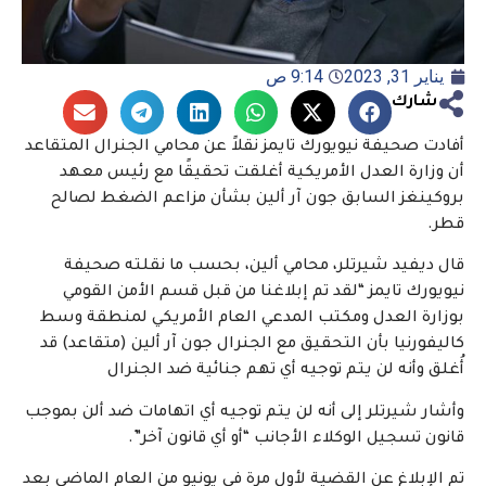
يناير 31, 2023
9:14 ص
شارك
أفادت صحيفة نيويورك تايمز نقلاً عن محامي الجنرال المتقاعد
أن وزارة العدل الأمريكية أغلقت تحقيقًا مع رئيس معهد
بروكينغز السابق جون آر ألين بشأن مزاعم الضغط لصالح
قطر.
قال ديفيد شيرتلر، محامي ألين، بحسب ما نقلته صحيفة
نيويورك تايمز “لقد تم إبلاغنا من قبل قسم الأمن القومي
بوزارة العدل ومكتب المدعي العام الأمريكي لمنطقة وسط
كاليفورنيا بأن التحقيق مع الجنرال جون آر ألين (متقاعد) قد
أُغلق وأنه لن يتم توجيه أي تهم جنائية ضد الجنرال
وأشار شيرتلر إلى أنه لن يتم توجيه أي اتهامات ضد ألن بموجب
قانون تسجيل الوكلاء الأجانب “أو أي قانون آخر”.
تم الإبلاغ عن القضية لأول مرة في يونيو من العام الماضي بعد