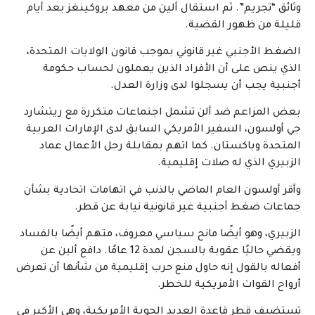
وثائق “تجريم”. ثم استقال ألين من معهد بروكينغز بعد أيام
قليلة من ظهور القضية.
الضغط الأجنبي غير قانوني بموجب قانون الولايات المتحدة،
الذي ينص على أن الأفراد الذين يعملون لحساب حكومة
أجنبية يجب أن يسجلوا لدى وزارة العدل.
بعض المزاعم ضد ألن تشمل اجتماعات متكررة مع ريتشارد
جي أولسون، السفير الأمريكي السابق لدى الإمارات العربية
المتحدة وباكستان. كما اتهم بمقابلة رجل الأعمال عماد
الزبيري الذي له صلات إقليمية.
وأقر أولسون العام الماضي بالذنب في اتهامات اتحادية بشأن
جماعات ضغط أجنبية غير قانونية نيابة عن قطر.
الزبيري، وهو أيضًا مانح سياسي معروف، متهم أيضًا بالفساد
ويقضي حاليًا عقوبة بالسجن لمدة 12 عامًا. دافع ألين عن
أفعاله بالقول إنه حاول منع حرب إقليمية من شأنها أن تعرض
أرواح القوات الأمريكية للخطر.
تستضيف قطر قاعدة العديد الجوية الأمريكية، وهي الأكبر في