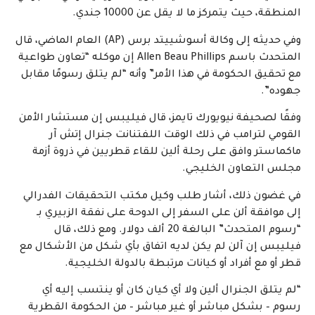
المنطقة، حيث يتمركز ما لا يقل عن 10000 جندي.
وفي حديثه إلى وكالة أسوشييتد برس (AP) العام الماضي، قال
المتحدث باسم Allen Beau Phillips إن موكله “تعاون طواعية
مع تحقيق الحكومة في هذا الأمر” وأنه “لم يتلق رسومًا مقابل
جهوده”.
وفقًا لصحيفة نيويورك تايمز، قال فيليبس إن مستشار الأمن
القومي لترامب في ذلك الوقت اللفتنانت جنرال إتش آر
ماكماستر وافق على رحلة ألين للقاء قطريين في ذروة أزمة
مجلس التعاون الخليجي.
في غضون ذلك، أشار طلب وكيل مكتب التحقيقات الفدرالي
إلى موافقة ألن على السفر إلى الدوحة على نفقة الزبيري بـ
“رسوم المتحدث” البالغة 20 ألف دولار. ومع ذلك، قال
فيليبس إن آلن لم يكن لديه اتفاق بأي شكل من الأشكال مع
قطر أو مع أفراد أو كيانات مرتبطة بالدولة الخليجية.
“لم يتلق الجنرال ألين ولا أي كيان كان أو ينتسب إليه أي
رسوم – بشكل مباشر أو غير مباشر – من الحكومة القطرية