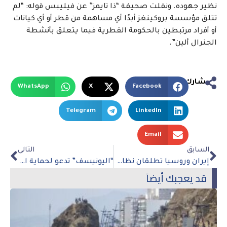
نظير جهوده. ونقلت صحيفة “ذا تايمز” عن فيليبس قوله: “لم
تتلق مؤسسة بروكينغز أبدًا أي مساهمة من قطر أو أي كيانات
أو أفراد مرتبطين بالحكومة القطرية فيما يتعلق بأنشطة
الجنرال ألين”.
شارك
WhatsApp
X
Facebook
Telegram
LinkedIn
Email
السابق
التالي
إيران وروسيا تطلقان نظام الدفع كبديل لنظام سويفت
“اليونيسف” تدعو لحماية الأطفال في فلسطين و”إسرائيل”
قد يعجبك أيضاً