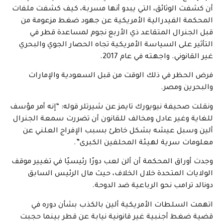
أن كشفت الوثائق، التي يبدو أنها مسربة، كيف كشفت ملفات
المحكمة الفيدرالية الأمريكية عن جهود ضغط مزعومة من
قبل الجنرال المتقاعد ذي الأربع نجوم لمساعدة قطر في
التأثير على السياسة الأمريكية تجاه الحصار الجوي والبحري
غير القانوني. واجهته في عام 2017.
فرض الحظر في ذلك الوقت من قبل السعودية والإمارات
والبحرين ومصر.
ونقلت صحيفة نيويورك تايمز عن شيرتلر قوله: “إنه أمر مؤسف
للغاية وغير عادل ومخالف للقانون أن تضررت سمعة الجنرال
ألين وسبل عيشه بشكل خاطئ بسبب الإفراج العلني عن
معلومات سرية لهيئة المحلفين الكبرى”.
وجدت أوراق المحكمة أن ألن لعب دورًا رئيسيًا في تغيير موقف
الولايات المتحدة خلال الخلاف، حيث مال الرئيس السابق
دونالد ترامب نحو الرباعية ضد الدوحة.
اتهمت السلطات الأمريكية ألين بالكذب بشأن دوره في
قضية ضغط أجنبية غير قانونية نيابة عن قطر بينما حجبت