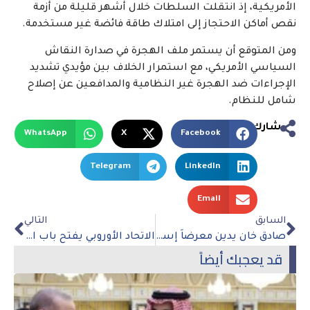
الأمريكية، إذ انتقلت السلطات خلال أشهر قليلة من أزمة
نقص أماكن الاحتجاز إلى امتلاك طاقة فائضة غير مستخدمة.
ومن المتوقع أن يستمر ملف الهجرة في صدارة النقاش
السياسي الأمريكي، مع استمرار الخلاف بين مؤيدي تشديد
الإجراءات ضد الهجرة غير النظامية والمدافعين عن إصلاح
شامل للنظام.
شارك
WhatsApp
X
Facebook
Telegram
LinkedIn
Email
السابق
التالي
صادق خان يدين معرضاً إسرائيلياً في لندن لتسويق عقارات بالمستوطنات
الاتحاد الأوروبي يفتح باب العضوية أمام أوكرانيا ومولدوفا رغم اعتراضات موسكو
قد يعجبك أيضاً