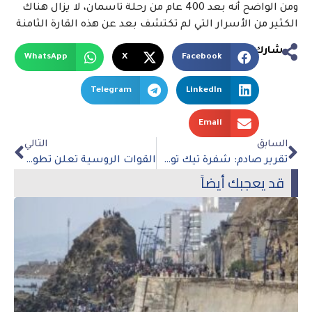
ومن الواضح أنه بعد 400 عام من رحلة تاسمان، لا يزال هناك
الكثير من الأسرار التي لم تكتشف بعد عن هذه القارة الثامنة
شارك
WhatsApp
X
Facebook
Telegram
LinkedIn
Email
السابق
التالي
تقرير صادم: شفرة تيك توك وجدت في 30 موقع حكومي أمريكي
القوات الروسية تعلن تطويق باخموت وآخر تطورات الحرب
قد يعجبك أيضاً