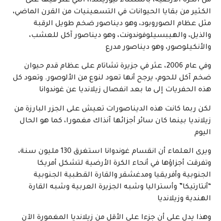
من الكرة الأرضية، باستثناء نيوزيلندا، التي عثر فيها على
الكثير من بقايا الحيوانات في التسعينيات من القرن الماضي،
مثل عظام الصوروبود، وهو ديناصور ضخم طويل الرقبة
والذيل، والهيبسيلوفوندونت، وهو ديناصور آكل للعشب،
والأنكيلوصور، وهو ديناصور مدرع
وفي عام 2006، عثر في جزيرة تشاتام على عظام قدم حيوان
ضخم آكل للحوم، يرجح أنها تعود لنوع من الألوصور. وتعود كل
هذه الحفريات إلى ما بعد انفصال زيلانديا عن غوندوانا
لكن ربما كانت هذه الديناصورات تعيش على الجزر البارزة من
زيلانديا بينما كان سائر أجزائها آنذاك مغمورا، كما هو الحال
اليوم
ويرى العلماء أن انقسام غوندوانا استغرق 130 مليون سنة،
وتفرقت أجزاؤها في أنحاء الكرة الأرضية لتشكل أمريكا
الجنوبية وأفريقيا ومدغشقر والقارة القطبية الجنوبية
“أنتارتيكا” وأستراليا وشبه الجزيرة العربية وشبه القارة
الهندية وزيلانديا
وهذا يدل على أن جزءا على الأقل من زيلانديا المغمورة الآن