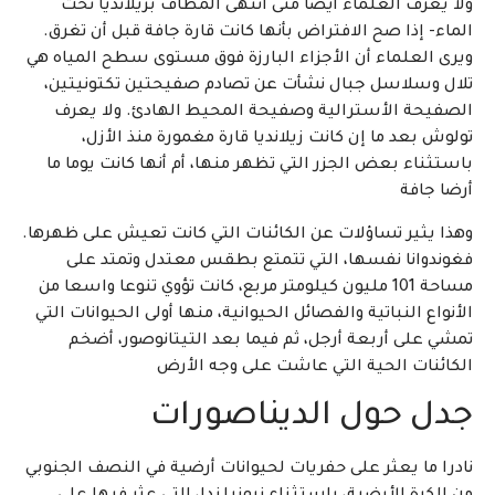
ولا يعرف العلماء أيضا متى انتهى المطاف بزيلانديا تحت
الماء- إذا صح الافتراض بأنها كانت قارة جافة قبل أن تغرق.
ويرى العلماء أن الأجزاء البارزة فوق مستوى سطح المياه هي
تلال وسلاسل جبال نشأت عن تصادم صفيحتين تكتونيتين،
الصفيحة الأسترالية وصفيحة المحيط الهادئ. ولا يعرف
تولوش بعد ما إن كانت زيلانديا قارة مغمورة منذ الأزل،
باستثناء بعض الجزر التي تظهر منها، أم أنها كانت يوما ما
أرضا جافة
وهذا يثير تساؤلات عن الكائنات التي كانت تعيش على ظهرها.
فغوندوانا نفسها، التي تتمتع بطقس معتدل وتمتد على
مساحة 101 مليون كيلومتر مربع، كانت تؤوي تنوعا واسعا من
الأنواع النباتية والفصائل الحيوانية، منها أولى الحيوانات التي
تمشي على أربعة أرجل، ثم فيما بعد التيتانوصور، أضخم
الكائنات الحية التي عاشت على وجه الأرض
جدل حول الديناصورات
نادرا ما يعثر على حفريات لحيوانات أرضية في النصف الجنوبي