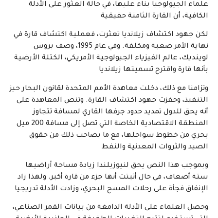
علماء الجيولوجيا بناء عليها، في حالة العثور على الأدلة
الكافية، أن القارة الثامنة حقيقية
لكن جهود اكتشاف زيلانديا تعثرت، فعملية اكتشاف قارة في
نهاية الأمر صعبة ومكلفة. وفي عام 1995، وصف بروس
لوينديك، عالم الفيزياء الجيولوجية الأمريكي، الكتلة الأرضية
بأنها قارة واقترح تسميتها زيلانديا
وتزامنا مع ذلك، دخلت معاهدة الأمم المتحدة لقانون البحار حيز
التنفيذ، وحفزت جهود اكتشاف القارة. وتنص المعاهدة على
أنه يحق للدول تمديد حدود جرفها القاري لمسافة تتجاوز
المنطقة الاقتصادية الخاصة التي تصل إلى مسافة 200 ميل
بحري من خطوط سواحلها، مع ما يصاحب ذلك من حقوق
الصيد والثروات المعدنية والنفط
وبموجب هذا النص يحق لنيوزيلندا زيادة مساحة أراضيها
ستة أضعاف، في حال أثبتت أنها جزء من قارة أكبر. ولهذا زاد
الإنفاق فجأة على رحلات المسح البحري، وزادت الأدلة تدريجيا
وحصل العلماء على الأدلة الدامغة من بيانات القمر الصناعي،