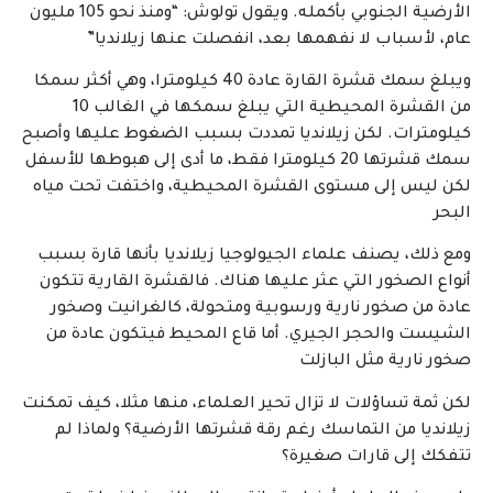
الأرضية الجنوبي بأكمله. ويقول تولوش: “ومنذ نحو 105 مليون
عام، لأسباب لا نفهمها بعد، انفصلت عنها زيلانديا”
ويبلغ سمك قشرة القارة عادة 40 كيلومترا، وهي أكثر سمكا
من القشرة المحيطية التي يبلغ سمكها في الغالب 10
كيلومترات. لكن زيلانديا تمددت بسبب الضغوط عليها وأصبح
سمك قشرتها 20 كيلومترا فقط، ما أدى إلى هبوطها للأسفل
لكن ليس إلى مستوى القشرة المحيطية، واختفت تحت مياه
البحر
ومع ذلك، يصنف علماء الجيولوجيا زيلانديا بأنها قارة بسبب
أنواع الصخور التي عثر عليها هناك. فالقشرة القارية تتكون
عادة من صخور نارية ورسوبية ومتحولة، كالغرانيت وصخور
الشيست والحجر الجيري. أما قاع المحيط فيتكون عادة من
صخور نارية مثل البازلت
لكن ثمة تساؤلات لا تزال تحير العلماء، منها مثلا، كيف تمكنت
زيلانديا من التماسك رغم رقة قشرتها الأرضية؟ ولماذا لم
تتفكك إلى قارات صغيرة؟