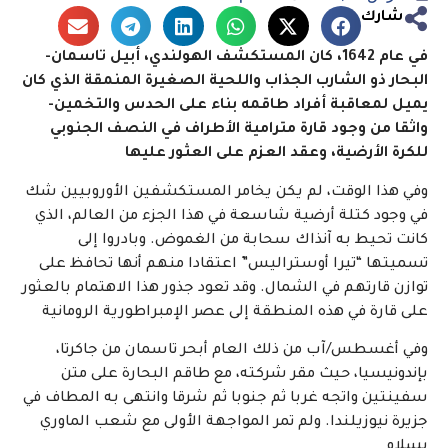
شارك
في عام 1642، كان المستكشف الهولندي، أبيل تاسمان-
البحار ذو الشارب الجذاب واللحية الصغيرة المنمقة الذي كان
يميل لمعاقبة أفراد طاقمه بناء على الحدس والتخمين-
واثقا من وجود قارة مترامية الأطراف في النصف الجنوبي
للكرة الأرضية، وعقد العزم على العثور عليها
وفي هذا الوقت، لم يكن يخامر المستكشفين الأوروبيين شك
في وجود كتلة أرضية شاسعة في هذا الجزء من العالم، الذي
كانت تحيط به آنذاك سحابة من الغموض. وبادروا إلى
تسميتها “تيرا أوستراليس” اعتقادا منهم أنها تحافظ على
توازن قارتهم في الشمال. وقد تعود جذور هذا الاهتمام بالعثور
على قارة في هذه المنطقة إلى عصر الإمبراطورية الرومانية
وفي أغسطس/آب من ذلك العام أبحر تاسمان من جاكرتا،
بإندونيسيا، حيث مقر شركته، مع طاقم البحارة على متن
سفينتين واتجه غربا ثم جنوبا ثم شرقا وانتهى به المطاف في
جزيرة نيوزيلندا. ولم تمر المواجهة الأولى مع شعب الماوري
بسلام