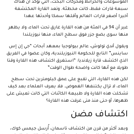
الموسوعات والخرائط ومحركات البحث، التي تؤكد أن هناك
سبعة قارات فقط، كانت مخطئة. وتعد القارة المكتشفة
أخيرا أصغر قارات العالم وأقلها سمكا وأحدثها عهدا
غير أن 94 في المئة من هذه القارة غارق تحت الماء، ولا يظهر
منها سوى بضع جزر فوق سطح الماء، منها نيوزيلندا
ويقول أندي تولوش، عالم بيولوجيا بمعهد أبحاث “جي إن إس
ساينس” التابع للحكومة النيوزيلندية، وكان عضوا في الفريق
الذي اكتشف قارة زيلانديا: “استغرق اكتشاف هذه القارة وقتا
طويلا مع أنها كانت واضحة طوال الوقت”
لكن هذه القارة، التي تقبع على عمق كيلومترين تحت سطح
الماء، لا تزال يكتنفها الغموض. فلا يعرف العلماء بعد كيف
تشكلت هذه القارة ولا طبيعة الكائنات التي كانت تعيش على
ظهرها، أو حتى منذ متى غرقت هذه القارة؟
اكتشاف مضن
وبعد أكثر من قرن من اكتشاف تاسمان، أُرسل جيمس كوك،