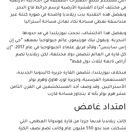
التي تستخدم لتتبع التغيرات الطفيفة في الجاذبية الأرضية
في مختلف أجزاء القشرة الأرضية لرسم خرائط قاع البحر.
وبفضل هذه التقنية بدت زيلانديا واضحة في صورة كتلة غير
متناسقة تغطي مساحة تكاد تعادل مساحة أستراليا
وبفضل هذا الاكتشاف، نجحت نيوزيلندا في مد حدودها
البحرية. ويقول نيك مورتيمور، عالم جيولوجيا بمعهد “جي إن
إس ساينس”، وقائد فريق علماء الجيولوجيا في عام 2017: “إن
كل قارة في العالم تتضمن دولا مختلفة، لكن زيلانديا تضم
أراض تابعة لثلاث دول فقط”
فبخلاف نيوزيلندا، تتضمن القارة جزيرة كاليدونيا الجديدة،
المستعمرة الفرنسية، وجزيرة لورد هاوي وهرم بولز
الأستراليين. وقد وصف أحد المستكشفين في القرن الثامن
عشر هرم بولز بأنه لا يتجاوز مساحة قارب
امتداد غامض
كانت زيلانديا قديما جزءا من قارة غوندوانا العظمى، التي
تشكلت منذ نحو 550 مليون عام وكانت تضم نصف الكرة