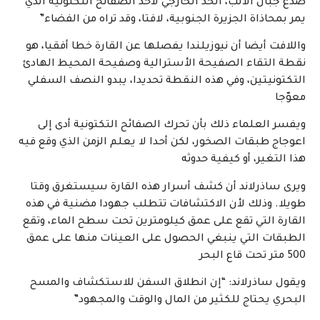
صدع جبال الألب، الحد الخارجي لأحد الصفائح التكتونية الذي
يمر بمحاذاة الجزيرة الجنوبية، لافتا، وقد تراه من الفضاء”
واللافت أيضا أن نيوزيلندا يفصلها عن القارة خطا أفقيا، هو
نقطة التقاء الصفيحة الأسترالية وصفيحة المحيط الهادئ
التكتونيتين، وفي هذه النقطة تحديدا، يبدو النصف السفلي
معوّجا
ويفسر العلماء ذلك بأن تحرك الصفائح التكتونية أدى إلى
اعوجاج طبقات الصخور، لكن أحدا لا يعلم الزمن الذي وقع فيه
هذا التغير، أو كيفية حدوثه
ويرى ساذرلاند أن كشف أسرار هذه القارة سيستغرق وقتا
طويلا. وذلك لأن الاكتشافات تتطلب جهودا مضنية في هذه
القارة التي تقع على عمق كيلومترين تحت سطح الماء، وتقع
الطبقات التي ينبغي الحصول على العينات منها على عمق
500 متر تحت قاع البحر
ويقول ساذرلاند: “إن انطلاق السفن للاستكشاف والمسح
البحري يحتاج للكثير من المال والوقت والمجهود”