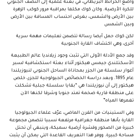
واضع الخرائط البريطاني، في بعثة علمية إلى النصف الجنوبي
للكرة الأرضية. وكان كوك مكلفا بمراقبة مرور كوكب الزهرة
بين الأرض والشمس، بغرض احتساب المسافة بين الأرض
وبين الشمس
لكن كوك حمل أيضا رسالة تتضمن تعليمات مهمة سرية
أخرى، وهي اكتشاف القارة الجنوبية
وقد جمع الأدلة الأولى التي تثبت وجود زيلانديا عالم الطبيعة
الأسكتلندي جيمس هيكتور أثناء بعثة استكشافية لسبر
أغوار سلسلة من الجزر بمحاذاة الساحل الجنوبي لنيوزيلندا
عام 1895. وبعد دراسة الخصائص الجيولوجية للجزر، خلص
هيكتور إلى أن نيوزيلندا هي “بقايا سلسلة جبلية تشكلت
على منطقة قارية ضخمة تمتد جنوبا وشرقا لكنها الآن
تغمرها المياه”
وفي الستينيات من القرن الماضي، عرّف علماء الجيولوجيا
القارة بأنها منطقة جغرافية مرتفعة نسبيا تتضمن مجموعة
كبيرة من الصخور وقشرة أرضية سميكة، وينبغي أن تحتل
مساحة كبيرة. ووفر هذا التعريف القاعدة التي يمكن أن يثبت