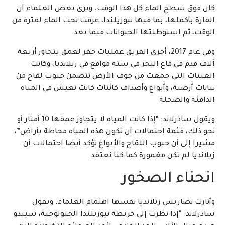
كان فوق سطح الماء كل هذا الوقت. ويرى بعض العلماء أن
القارة بأكملها، بما فيها نيوزيلندا، غرقت تحت الماء لفترة من
الوقت، ثم استوطنتها الحيوانات فيما بعد
وفي عام 2017، أجرى الفريق عمليات حفر لعمق يتجاوز أربعة
آلاف قدم في قاع البحر في ستة مواقع في زيلانديا، وكانت
العينات التي جمعت من جوف الأرض تتضمن حبوب لقاح من
نباتات أرضية، وأبواغ وأصداف كائنات كانت تعيش في المياه
الدافئة والضحلة
ويقول ساذرلاند: “إذا كانت المياه لا يتجاوز عمقها 10 أمتار أو
نحو ذلك، فثمة احتمالات أن تكون هذه المياه محاطة بأراض”،
مشيرا إلى أن حبوب اللقاح والأبواغ تؤكد أيضا احتمالات أن
زيلانديا لم تكن مغمورة كما كنا نعتقد
انحناء الصخور
وأثارت تضاريس زيلانديا نفسها اهتمام العلماء. ويقول
ساذرلاند: “إذا نظرت إلى خريطة نيوزيلندا الجيولوجية، سيبدو