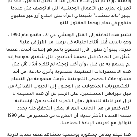
وهمية ، وإذا لم يكن عبء الحزن هذا لا يطاق بالفعل ، فقد تم
تطريزه بمزيد من الأعمال الوحشية التي لا توصف مثل عندما
يجبر “قائد متشدد” شيطاني امرأة على ابتلاع أرز غير مطبوخ
منقوع في دماء زوجها المقتول للتو.
تشير هذه الحادثة إلى القتل الوحشي لبي ك. جانجو عام 1990 ،
وهو بانديت قُتل أثناء اختبائه في برميل من الأرز في علية
منزله. يبدو أن تطور الأرز المنقوع بالدم هو إضافة أحدث. عندما
سُئل عن الحادث قبل بضعة أسابيع ، قال شقيق Ganjoo إنه
لم يسمع به من قبل ، وأن أخت زوجته لم تذكره أبدًا. تأتي مثل
هذه الاستقراءات الفظيعة مصحوبة بأخرى خادعة. في أحد
مستودعات الحصص التموينية ، حُرمت مجموعة من النساء
الكشميريات المذهولات من الوصول إلى الحبوب الغذائية من
قبل جيرانهن المسلمين. على الرغم من أن هذه الحقيقة لا
تزال غير قابلة للتحقق ، فإن التجريد الشديد من الإنسانية
الذي ظهر في هذا الحادث الذي لا يمكن التحقق منه يحدد
نغمة الادعاء الأكثر جدية: أن الظروف في كشمير في عام 1990
تتوافق مع تعريف الإبادة الجماعية.
هذا فيلم يعامل جمهوره بوحشية بمشاهد عنف شديد لدرجة