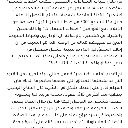
من خلال ضباب الادعاءات والتعتيم ، ظهرت “ملفات كشمير”
، مؤكدة لنفسها ما لا يقل عن حقيقة “الإبادة الجماعية في
كشمير”. الأدلة المقدمة شفوية ، وقد تم التوصل إليها من
خلال مقابلات مع “700 من ضحايا الجيل الأول” يصر صانعو
الأفلام ، مع المؤرخين “أصحاب الشهادات” والأكاديميين
والخبراء في كشمير ، بالإضافة إلى الإداريين وضباط الشرطة
الذين تم تعيينهم هناك في الوقت. هذا هو السبب في أن
إخلاء المسؤولية الذي تم تثبيته بشكل منفصل في
الاعتمادات الافتتاحية للفيلم فاجأني تمامًا: “هذا الفيلم … لا
يدعي دقة أو واقعية الأحداث التاريخية”.
تم تقديم “ملفات كشمير” كعمل خيالي ، وقد تحررت من القيود
التي قد تشكلها الحقائق التي جمعها صانعوها. لذلك فإن
الفيلم قادر على إعطاء شكل قوي لشيء كان الجناح اليميني
يطهيه منذ أكثر من ثلاثة عقود ، نسخة فريدة لما يسمونه
حقيقة كشمير. تم التوصل إليها هنا من خلال انتقاء بعض
الأحداث المروعة عبر عقد ونصف من تاريخ كشمير الحديث ،
وتصويرها في سرد ​​مروّع يمتد على ما يبدو عام. هذا الضغط
للأحداث المأساوية يتم تكديسه بعد ذلك على أسرة واحدة