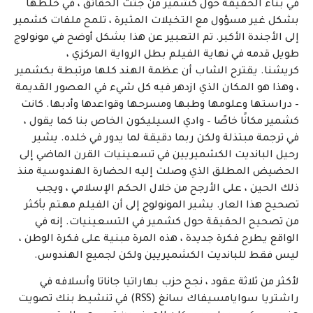
في بناء الحقيقة حول كشمير من جثث الحقائق ، في خلطها
بشكل غير مسؤول مع التخيلات المثيرة ، تلمح ملفات كشمير
إلى الأجندة الأكبر. تم التعبير عن هذا بشكل أوضح في مونولوج
طويل قدمه في نهاية الفيلم بطل الرواية المركزي ،
كريشنا. يقترح الشاب أن عظمة الهند كلها مرتبطة بكشمير
، وهذا هو المكان الذي ازدهر فيه كل شيء في العصور القديمة
– دراستها وعلومها وطبها ومسرحها وقواعدها وأدبها. كانت
كشمير مكانًا خاصًا – وادي السيليكون الخاص بنا كما يقول ،
في ترجمة مبتذلة ولكن ربما دقيقة لما يدور في خلده. يشير
رحيل البانديت الكشميريين في تسعينيات القرن الماضي إلى
الحضيض المطلق الذي وصلت إليه الحضارة الهندوسية منذ
ذلك الحين ، على الأرجح من خلال الحكم الإسلامي ، ويجب
تصحيح هذا العار. يشير المونولوج إلى أن الفيلم مهتم بأكثر
من تصحيح الحقيقة حول كشمير في التسعينيات. إنه في
الواقع يطرح فكرة جديدة ، هذه المرة مبنية على فكرة الوطن ،
ليس فقط للبانديت الكشميريين ولكن لجميع الهندوس.
لأكثر من ثلاثة عقود ، نجح حزب بهاراتيا جاناتا وأسلافه في
راشتريا سوايامسيفاك سانغ (RSS) في تنشيط بنك تصويت