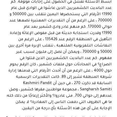
أبسط الأسئلة تفشل في الحصول على إجابات موثوقة. كم
عدد البانديت الكشميريين الذين عاشوا في الوادي قبل عام
1990؟ الأرقام التي يستحضرها اليمين تتقلب بين 500000 و
700000 ، على الرغم من أن التقديرات المعتبرة تضعها عند
حوالي 170000. كم منهم غادر وادي كشمير بعد عام
1990؟ وقدرت استجابة حديثة من قبل مفوض الإغاثة وإعادة
التأهيل في المنطقة الرقم عند 135426 ، على الرغم من
النقاشات التلفزيونية الملتهبة ، تتقلب الإبرة مرة أخرى بين
50000 و 700000 ، ويمكن أن تصل إلى مليون لسبب غير
مفهوم. كم عدد البانديت الكشميريين الذين قتلوا في
الصراع؟ في المحادثات حول ملفات كشمير ، كان الرقم يحوم
حول 4000 ، على الرغم من أن أحدث الأرقام التي قدمتها إدارة
شرطة المنطقة تشير إلى 89. كانت التقديرات الرسمية
السابقة قد ذكرت 270 ، في حين أن Kashmiri Pandit
Sangharsh Samiti ، مجموعة مواطنين مقرها كشمير ، وصل
عددهم إلى حوالي 700. متى غادروا؟ والأكثر إزعاجًا من ذلك كله:
ما هي الظروف التي دفعت الناس إلى المغادرة؟ لا يمكن
الإجابة على أي من هذه الأسئلة بأي درجة من اليقين.