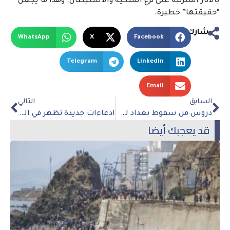
بالآثار المترتبة على نزع الملكية والاستيطان. وهذا ما يجعل
“حقيقتها” خطيرة.
شارك
WhatsApp
X
Facebook
Telegram
LinkedIn
Email
السابق
التالي
دروس من سقوط بغداد لحرب أوكرانيا
ادعاءات جديدة تظهر في الخلاف حول “التحية الفاشية” لمتسابق الكارتينغ الروسي
قد يعجبك أيضاً