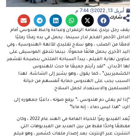
أبريل 13, 2022
7:44 م
شارك
يقف رجل يرتدي عمامة الزعفران وعباءة واعظ هندوسي أمام
الداخل الأحمر الفخم لدار سينما. يحمل في يده رمحًا رمليًا
لامعًا من الصلب ، وهو سلاح تقليدي للآلهة الهندوسية ، وفي
اليد الأخرى يحمل هاتفًا محمولًا. بينما تتدفق الموسيقى على
عناوين نهاية الفيلم ، يبدأ السباحة الملتحي بنصيحة تقشعر
لها الأبدان. “لقد رأيتم جميعًا ما حدث للهندوس
الكشميريين” ، كما يقول ، وهو يشير إلى الشاشة. لهذا
السبب يجب على الهندوس حماية أنفسهم من خيانة
المسلمين والاستعداد لحمل السلاح.
“إذا لم يغلي دم هندوسي ،” يرفع صوته ، داعيًا جمهوره إلى
الرد: “هذا ليس دماء – إنه ماء!”
يُعد الفيديو رمزًا للحياة العامة في الهند عام 2022 ، وكان
مقطعًا واحدًا فقط من بين العديد من الفيديوهات التي
انتشرت عبر الإنترنت بعد إصدار ملفات كشمير ، وهو فيلم