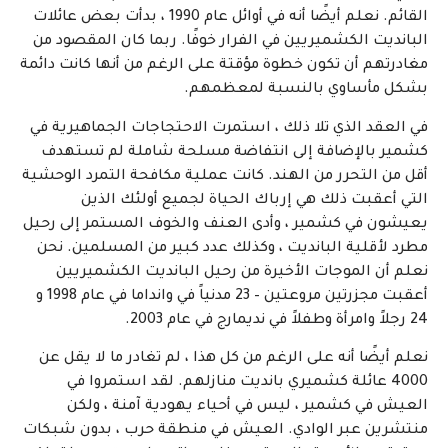
القائم. نعلم أيضًا أنه في أوائل عام 1990 ، بدأت بعض عائلات
البانديت الكشميريين في الفرار خوفًا. ربما كان المقصود من
مغادرتهم أن تكون خطوة مؤقتة على الرغم من أنها كانت دائمة
بشكل مأساوي بالنسبة لمعظمهم.
في العقد الذي تلا ذلك ، استمرت الاحتجاجات الجماهيرية في
كشمير بالإضافة إلى انتفاضة مسلحة شاملة لم تستهدف
أقل من التحرر من الهند. كانت عملية مكافحة التمرد الوحشية
التي أعقبت ذلك هي إرباك الحياة لجميع أولئك الذين
يعيشون في كشمير ، وأدى العنف والخوف المستمر إلى رحيل
مطرد لأقلية البانديت ، وكذلك عدد كبير من المسلمين. نحن
نعلم أن الموجات الأخيرة من رحيل البانديت الكشميريين
أعقبت مجزرتين مروعتين – 23 مدنياً في وانداما في عام 1998 و
24 رجلاً وامرأة وطفلاً في نديمارج في عام 2003.
نعلم أيضًا أنه على الرغم من كل هذا ، لم تغادر ما لا يقل عن
4000 عائلة كشميري بانديت منازلهم. لقد استمروا في
العيش في كشمير ، ليس في أحياء يهودية آمنة ، ولكن
منتشرين عبر الوادي. العيش في منطقة حرب ، بدون شبكات