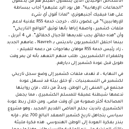
الأشخاص الوحيدين الذين ينتقدون الفيلم هم من يدعمون
“الجماعات الإرهابية”. هل يود الرد عليهم؟ أجاب ببساطة
على هذا فيفيك أجنيهوتري: “لماذا أقول أي شيء
للإرهابيين؟” في غضون ذلك ، خرجت خدمة RSS علانية لدعم
ملفات كشمير ، واصفة إياها بأنها توثيق “للواقع التاريخي”
وأن “هذه حقائق يجب تقديمها للأجيال كحقائق”. في 4 أبريل ،
بينما احتفل الكشميريون بانديتس بـ Navreh ، عامهم الجديد
، زاد رئيس خدمة RSS موهان بهاجوات من دعمه للفيلم –
وللفقراء الكشميريين. طلب منهم التعهد بأنه لن يمر وقت
طويل قبل عودة كشمير إلى ديارهم.
في النهاية ، لا تهدف ملفات كشمير إلى وضع سجل تاريخي
لكشمير في التسعينيات ، أو خلق بيئة قد تسهل عودة
مجتمع في المنفى إلى الوطن. وبدلاً من ذلك ، فإن روايتها
تدعمها شيطنة عميقة للمسلم الكشميري ، مما يجعل
المصالحة أكثر صعوبة من أي وقت مضى. ومن خلال ربط عودة
الكشميري بانديت بحلم الماضي القديم المجيد ، وهو مشروع
سياسي يتجاهل تاريخ كشمير المعقد البالغ 700 عام ، فإنه
ينذر بفكرة العودة إلى الوطن الهندوسي. هذه فكرة مليئة