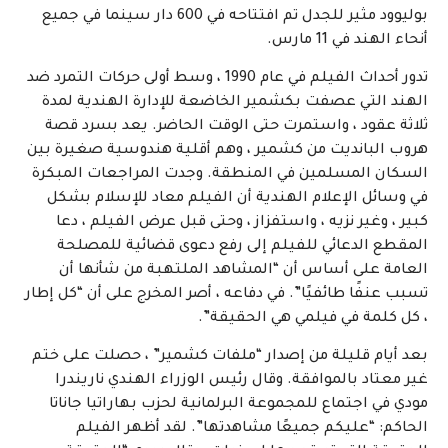
بوليوود مثير للجدل تم افتتاحه في 600 دار سينما في جميع
أنحاء الهند في 11 مارس.
تدور أحداث الفيلم في عام 1990 ، وسط أولى حركات التمرد ضد
الهند التي عصفت بكشمير الخاضعة للإدارة الهندية لمدة
ثلاثة عقود ، واستمرت حتى الوقت الحاضر. يعد بسرد قصة
هروب البانديت من كشمير ، وهم أقلية هندوسية صغيرة بين
السكان المسلمين في المنطقة. وجدت المراجعات المبكرة
في وسائل الإعلام الهندية أن الفيلم معاد للإسلام بشكل
كبير ، وغير نزيه ، واستفزاز ، وحتى قبل عرض الفيلم ، دعا
المقطع الدعائي للفيلم إلى رفع دعوى قضائية للمصلحة
العامة على أساس أن “المشاهد الملتهبة من شأنها أن
تسبب عنفًا طائفيًا”. في دفاعه ، أصر المخرج على أن “كل إطار
، كل كلمة في فيلمي هي الحقيقة”.
بعد أيام قليلة من إصدار “ملفات كشمير” ، حصلت على ختم
غير معتاد بالموافقة. وقال رئيس الوزراء الهندي ناريندرا
مودي في اجتماع للمجموعة البرلمانية لحزب بهاراتيا جاناتا
الحاكم: “عليكم جميعًا مشاهدتها”. لقد أظهر الفيلم