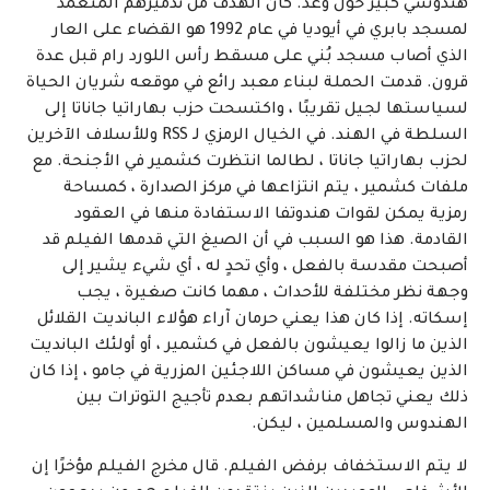
هندوسي كبير حول وعد. كان الهدف من تدميرهم المتعمد
لمسجد بابري في أيوديا في عام 1992 هو القضاء على العار
الذي أصاب مسجد بُني على مسقط رأس اللورد رام قبل عدة
قرون. قدمت الحملة لبناء معبد رائع في موقعه شريان الحياة
لسياستها لجيل تقريبًا ، واكتسحت حزب بهاراتيا جاناتا إلى
السلطة في الهند. في الخيال الرمزي لـ RSS وللأسلاف الآخرين
لحزب بهاراتيا جاناتا ، لطالما انتظرت كشمير في الأجنحة. مع
ملفات كشمير ، يتم انتزاعها في مركز الصدارة ، كمساحة
رمزية يمكن لقوات هندوتفا الاستفادة منها في العقود
القادمة. هذا هو السبب في أن الصيغ التي قدمها الفيلم قد
أصبحت مقدسة بالفعل ، وأي تحدٍ له ، أي شيء يشير إلى
وجهة نظر مختلفة للأحداث ، مهما كانت صغيرة ، يجب
إسكاته. إذا كان هذا يعني حرمان آراء هؤلاء البانديت القلائل
الذين ما زالوا يعيشون بالفعل في كشمير ، أو أولئك البانديت
الذين يعيشون في مساكن اللاجئين المزرية في جامو ، إذا كان
ذلك يعني تجاهل مناشداتهم بعدم تأجيج التوترات بين
الهندوس والمسلمين ، ليكن.
لا يتم الاستخفاف برفض الفيلم. قال مخرج الفيلم مؤخرًا إن