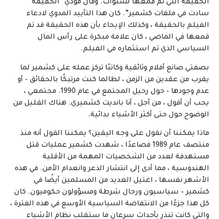
الحقيقة التي تم قمعها لسنوات. وقال مودي “الحقيقة
سادت في ملفات كشمير”. كان هذا التأييد المدوي لادعاء
الفيلم بالحقيقة ، وكذلك الإيحاء بأن هذه الحقيقة قد تم
قمعها في الماضي ، كان علامة مبكرة على رأس المال
السياسي الذي تم استثماره في الفيلم.
بصفتي صانع أفلام وثائقية وكاتبًا تركز عمله على كشمير لما
يقرب من عقدين من الزمن ، لطالما كنت مرتبكًا بالحقائق – أو
عدم وجودها – حول رحيل المجتمع في عام 1990. مجتمعي ،
يجب أن أقول ، من أجل ، أنا بانديت كشميري. هناك القليل من
الوضوح حول حتى أكثر الأشياء بدائية.
ماذا يمكننا أن نقول على وجه اليقين؟ يمكننا القول أنه منذ
منتصف عام 1989 فصاعدًا ، شهدت كشمير عمليات قتل
مستهدفة لعدد من الشخصيات المهمة من الأقلية
الهندوسية ، مما أدى إلى انتشار الذعر وانعدام الأمن. في هذه
الأشهر نفسها ، اغتيل العديد من المسلمين أيضًا في
كشمير – سياسيون ورجال شرطة ومسؤولون حكوميون. كان
كل هذا جزءًا من الانتفاضة السياسية الأوسع في هذه الفترة ،
والتي كانت تنذر بأحداث سرعان ما ستقلب نظام الأشياء