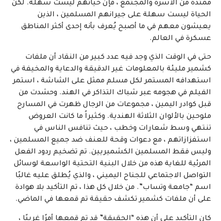
ممتدة من الأسرة والمجتمع ، فإن حياتهم ليست سهلة. لكن
الحياة ليست سهلة على جيرانهم المسلمين ، الذين
يعيشون معهم في ما أصبح يُعرف بأنه إحدى أكثر المناطق
عسكرة في العالم.
حتى في الوقت الذي وجد فيه عدد كبير من النقاد أن ملفات
كشمير مليئة بالمعلومات غير الدقيقة والدعاية والمخيفة في
استهدافه المستمر لكل مسلم ممثل على الشاشة ، استمر
الفيلم في هجومه عبر شباك التذاكر في الهند. وحشدت من
قبل كوادر اليمين ، مجموعات من الرجال ظهرت في المسارح
ملوحين بالألوان الثلاثة الهندية. وكثيراً ما كانت العروض
تنتهي وسط شعارات وخطب ، حيث تنافس الناس في
استفزازاتهم ، مع دعوات وقحة للعنف ضد جميع المسلمين ،
وليس فقط المسلمين الكشميريين. تم تضخيم ردود الفعل
المرئية للغاية هذه من خلال البنية التحتية الواسعة لوسائل
التواصل الاجتماعي للجناح اليميني ، والذي يُطلق عليه غالبًا
اسم “جامعة وتساب”. من خلال كل هذا ، تم التأكيد بلا هوادة
على أن ملفات كشمير تكشف حقيقة تم قمعها في الماضي.
كان التأكيد على أن هذه “الحقيقة” قد تم قمعها أمرًا غريبًا ،