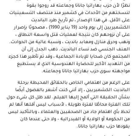
نظرًا لأن حزب بهاراتيا جاناتا وجماعته قد روجوا بقوة
لنسختهم من الأحداث في كشمير منذ منتصف التسعينيات
على الأقل. في هذا الإصدار ، تم تأريخ طرد البانديت
الكشميريين إلى يوم واحد (19 يناير 1990) ، مصحوبًا بإصرار
على أن نزوحهم كان نتيجة لعمليات قتل واسعة النطاق ،
ونهب وحرق منازل ومعابد بانديت ، ونسبة عالية من الحوادث.
العنف الجنسي ضد نساء البانديت. ذهب الجدل إلى أن
المجتمع كان ضحايا للإبادة الجماعية ، وقد تم تأطير هذا كجزء
من التهديد الأكبر للحضارة الهندوسية الذي لا يستطيع
مواجهته سوى حزب بهاراتيا جاناتا وجماعته.
على الرغم من اهتمامي الخاص بالحقائق المحيطة برحلة
البانديت الكشميريين ، إلا أنني كنت أشعر بالفضول أيضًا
بشأن الحقيقة التي ألمح إليها الفيلم. لقد ظل كل شيء حول
تلك الفترة محاطًا لفترة طويلة ، لأسباب ليس أقلها أنها لم
تحظ بأي اهتمام جاد من الصحفيين والعلماء ، وبالتأكيد ليس
من الحكومة أو الولاية أو الفيدرالية – ولا حتى عندما كان
يقودها حزب بهاراتيا جاناتا.