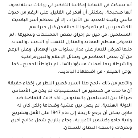
أنه يسكت في النهاية إمكانية التفكير في روايات بديلة نعرف
أنها صحيحة. يمكنني أن أفكر في القليل: على الرغم من حدوث
مآسي رهيبة للعديد من الأفراد ، إلا أن معظم أسر البانديت
الكشميريين لم يتعرضوا للخيانة من قبل جيرانهم
المسلمين. في حين تم إحراق بعض الممتلكات وتدميرها ، لم
تتعرض معظم المعابد والمنازل للنهب أو النهب ، والعديد
منها تعرض للدمار على مدار سنوات من الإهمال. وعلى الرغم
من أن بعض العناصر في وسائل الإعلام والبيروقراطية
والشرطة ربما أهملت مسؤولياتها ، لم يتواطأ الجميع – كما
يوحي الفيلم – في اضطهاد البانديت.
والأهم من ذلك ، نجح هذا السرد قصير النظر في إخفاء حقيقة
أن ما حدث في كشمير في التسعينيات لم يكن في الأساس
صراعًا بين المسلمين والهندوس. لقد كانت انتفاضة ضد
الدولة الهندية. لم يصل بين عشية وضحاها ولكن كان له
ماضٍ يمكن أن يرجع تاريخه إلى عام 1947 على الأقل وتشريح
ولاية جامو وكشمير الأميرية ، وجاء بتاريخ شمل مذابح أخرى
وتحركات واسعة النطاق للسكان.