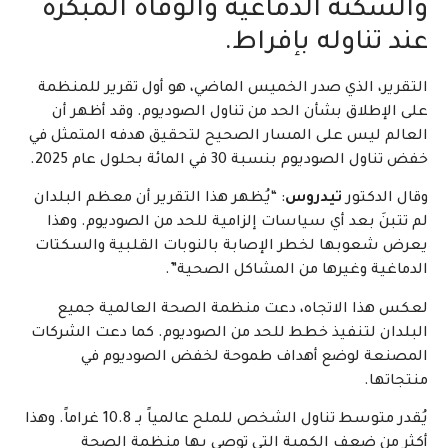
والسكتة الدماغية والوفاة المبكرة
عند تناوله بإفراط.
التقرير، الذي صدر الخميس الماضي، هو أول تقرير للمنظمة
على الإطلاق بشأن الحد من تناول الصوديوم. وقد أظهر أن
العالم ليس على المسار الصحيح لتحقيق هدفه المتمثل في
خفض تناول الصوديوم بنسبة 30 في المائة بحلول عام 2025.
وقال الدكتور
تيدروس
: “يُظهر هذا التقرير أن معظم البلدان
لم تتبنَ بعد أي سياسات إلزامية للحد من الصوديوم. وهذا
يعرض شعوبها لخطر الإصابة بالنوبات القلبية والسكتات
الدماغية وغيرها من المشاكل الصحية”.
لعكس هذا الاتجاه، دعت منظمة الصحة العالمية جميع
البلدان لتنفيذ خطط للحد من الصوديوم. كما دعت الشركات
المصنعة لوضع أهداف طموحة لخفض الصوديوم في
منتجاتها.
يُقدر متوسط تناول الشخص للملح عالمياً بـ 10.8 غراماً. وهذا
أكثر من ضعف الكمية التي توصي بها منظمة الصحة