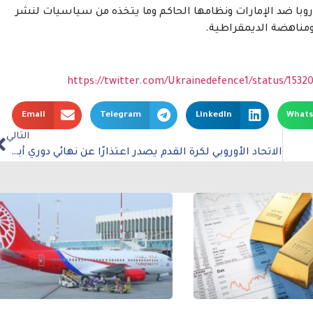
وبا ضد الإمارات ونظامها الحاكم وما يتخذه من سياسيات لنشر
مناهضة الديمقراطية.
https://twitter.com/Ukrainedefence1/status/15
Email
Telegram
LinkedIn
What
التالي
الاتحاد الأوروبي لكرة القدم يصدر اعتذارًا عن نهائي دوري أبطال أوروبا لجماهير ليفربول وريال مدريد