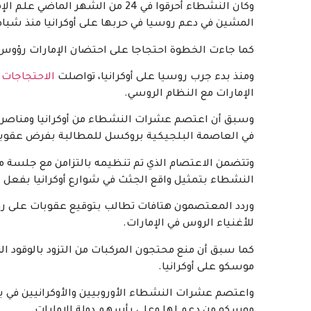
وكان النشطاء أحرقوا في 24 من الشه
المشين في دعم روسيا في حربها على أوكرانيا منذ شباط
كما جاءت الخطوة احتجاجا على احتضان الإمارات رؤوس ال
ومنذ بدء جرب روسيا على أوكرانيا، تواصلت
الاحتجاجات
ف
الإمارات مع النظام الروسي.
وسبق أن اعتصم عشرات النشطاء من أوكرانيا ومناصرين ل
في العاصمة البلجيكية بروكسل للمطالبة بفرض عقوبات
وتتضمن الاعتصام الذي تم تنظيمه بالتزامن مع جلسة من
النشطاء بتمثيل واقع الجثث في شوارع أوكرانيا بفعل ال
وردد المعتصمون هتافات تطالب بتوقيع عقوبات على روسيا
للأغنياء الروس في الإمارات.
كما سبق أن منع محتجون المركبات من التزود بالوقود 
موسكو على أوكرانيا.
واعتصم عشرات النشطاء الأوروبيين والأوكرانيين في بر