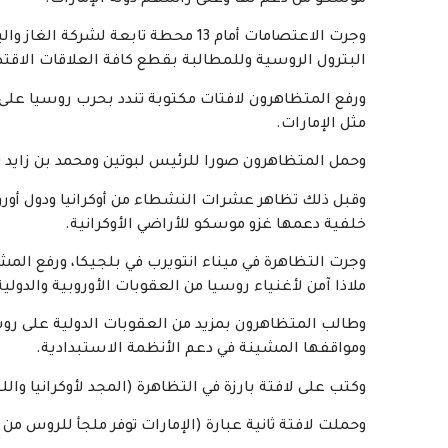
موسكو من دعم لها وعلى رأسهم دولة الإمارات.
وجرت الاعتصامات أمام 13 محطة تابعة
البترول الروسية وللمطالبة بقطع كافة العلاقات الاق
ورفع المتظاهرون لافتات مكتوبة تندد بحرب روسيا على 
مثل الإمارات.
وحمل المتظاهرون صورا للرئيس لبوتين ومحمد بن زايد 
وقبل ذلك تظاهر عشرات النشطاء من أوكرانيا ودول أوروب
خلفية دعمها غزو موسكو للأراضي الأوكرانية.
وجرت التظاهرة في ميناء انتويرب في بلجيكا، ورفع المشا
ملاذا آمن لأغنياء روسيا من العقوبات الأوروبية والدولية
وطالب المتظاهرون بمزيد من العقوبات الدولية على ر
ومواقفها المشينة في دعم الأنظمة الاستبدادية.
وكتب على لافتة بارزة في التظاهرة (المجد لأوكرانيا والل
وحملت لافتة ثانية عبارة (الإمارات توفر ملجأ للروس من 