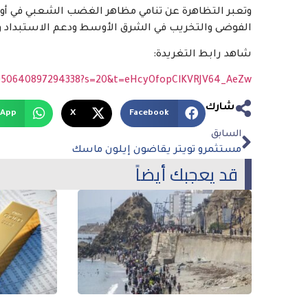
وتعبر التظاهرة عن تنامي مظاهر الغضب الشعبي في أور
الفوضى والتخريب في الشرق الأوسط ودعم الاستبداد و
شاهد رابط التغريدة:
32050640897294338?s=20&t=eHcyOfopClKVRJV64_AeZw
شارك
sApp
X
Facebook
السابق
مستثمرو تويتر يقاضون إيلون ماسك
قد يعجبك أيضاً