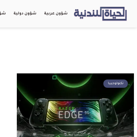
شؤون عربية
شؤون دولية
شؤو
تكنولوجييا