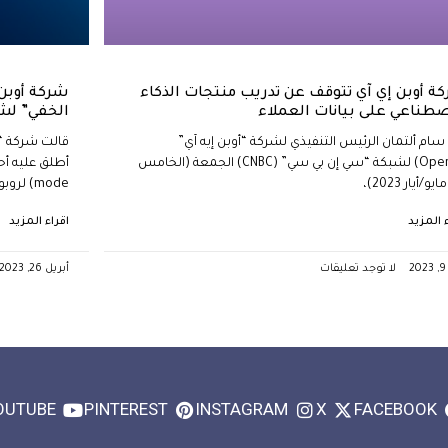
ة أوبن إي آي تتوقف عن تدريب منتجات الذكاء
شركة أوبن 
صطناعي على بيانات العملاء
الخفي” لش
سام ألتمان الرئيس التنفيذي لشركة “أوبن إيه آي”
(OpenAI) لشبكة “سي إن بي سي” (CNBC) الجمعة (الخامس
و/أيار 2023)،
mode) لروبوت
ء المزيد
اقراء المزيد
2
لا توجد تعليقات
أبريل 26, 2023
OUTUBE
PINTEREST
INSTAGRAM
X
FACEBOOK