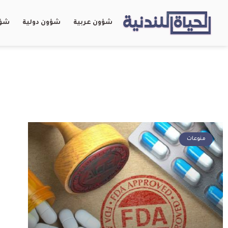
شؤون عربية
شؤون دولية
شؤو
منوعات