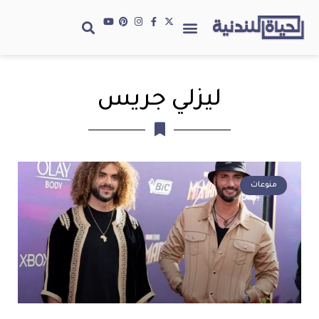
ليزلي جريس
منوعات