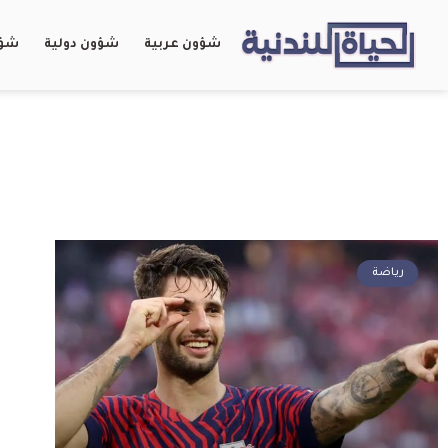
شؤون عربية
شؤون دولية
شؤو
رياضة