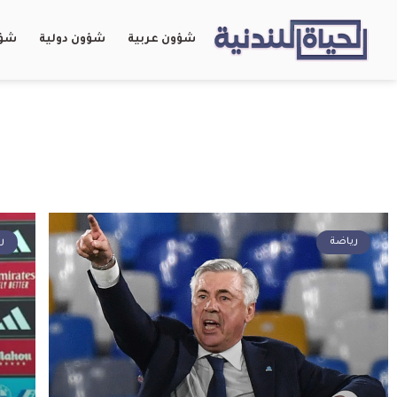
شؤون عربية
شؤون دولية
شؤو
رياضة
ر