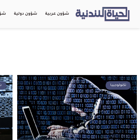
شؤون عربية
شؤون دولية
شؤو
تكنولوجييا
ش