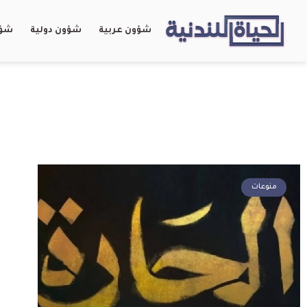
شؤون عربية
شؤون دولية
شؤو
منوعات