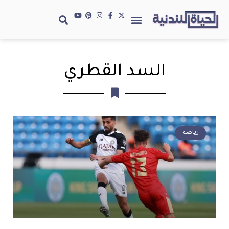
السد القطري
رياضة