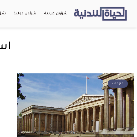
شؤون عربية
شؤون دولية
شؤو
اس
منوعات