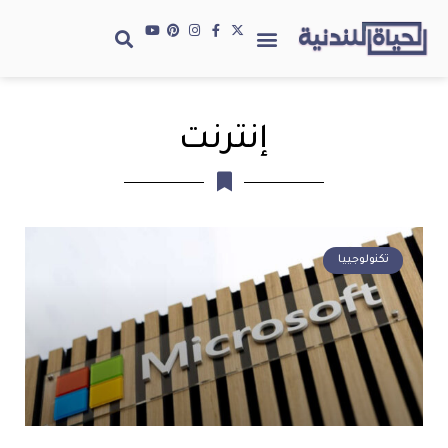
إنترنت
تكنولوجييا