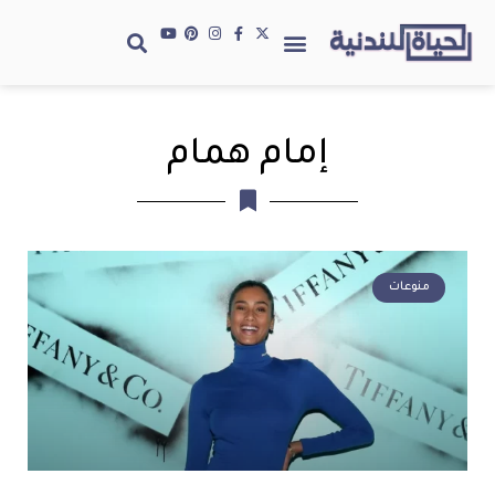
إمام همام
منوعات