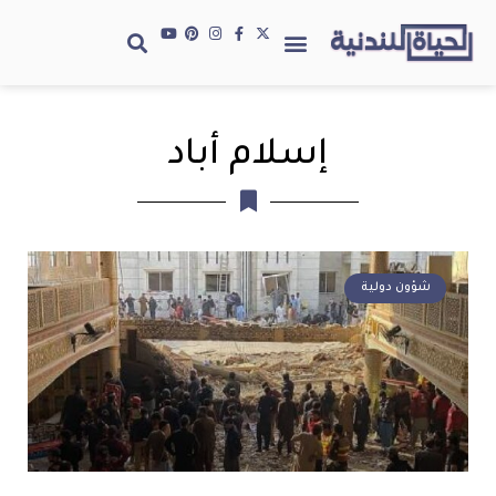
إسلام أباد
شؤون دولية