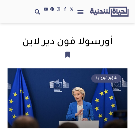
أورسولا فون دير لاين
شؤون أوروبية