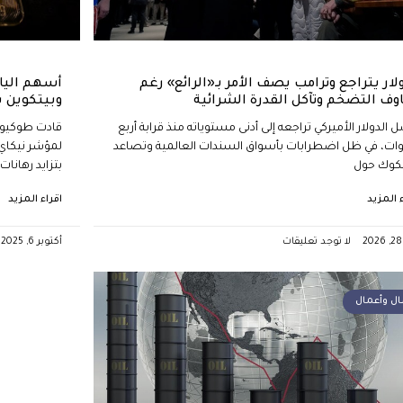
ولار يتراجع وترامب يصف الأمر بـ«الرائع» رغم
أسهم الياب
وف التضخم وتآكل القدرة الشرائية
وبيتكوين 
 الدولار الأميركي تراجعه إلى أدنى مستوياته منذ قرابة أربع
قادت طوكيو 
ات، في ظل اضطرابات بأسواق السندات العالمية وتصاعد
كوك حول
بتزايد رهانات
ء المزيد
اقراء المزيد
لا توجد تعليقات
أكتوبر 6, 2025
ال وأعمال