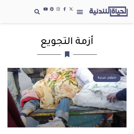
أزمة التجويع
شؤون عربية