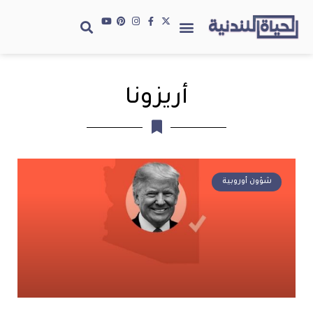
أريزونا
شؤون أوروبية